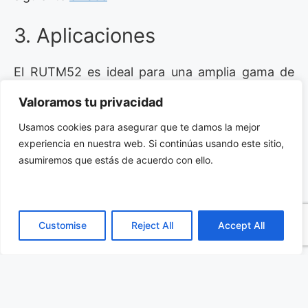
3. Aplicaciones
El RUTM52 es ideal para una amplia gama de
aplicaciones industriales y comerciales. En
Valoramos tu privacidad
fábricas inteligentes, garantiza una
Usamos cookies para asegurar que te damos la mejor
conectividad estable y segura para maquinaria
experiencia en nuestra web. Si continúas usando este sitio,
IoT. También se utiliza en transporte,
asumiremos que estás de acuerdo con ello.
proporcionando conexión fiable para vehículos
y flotas.
Customise
Reject All
Accept All
En el sector energético, el RUTM52 es crucial
para gestionar redes eléctricas inteligentes. Su
compatibilidad con sistemas de gestión remota