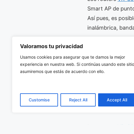
Smart AP de punto
Así pues, es posib
inalámbrica, banda
Con un proceso de 
Valoramos tu privacidad
pueden entregar s
Usamos cookies para asegurar que te damos la mejor
minimizar el tiemp
experiencia en nuestra web. Si continúas usando este sitio
asumiremos que estás de acuerdo con ello.
Ambas novedades s
cien personas), u
WAN/LAN. Además, 
Customise
Reject All
Accept All
Gigabit Ethernet.
Los routers
VR-30