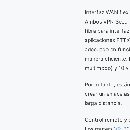
Interfaz WAN flexi
Ambos VPN Securi
fibra para interfa
aplicaciones FTTX
adecuado en funció
manera eficiente. 
multimodo) y 10 y
Por lo tanto, está
crear un enlace as
larga distancia.
Control remoto y 
Los routers
VR-30