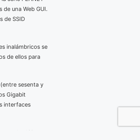
és de una Web GUI.
os de SSID
es inalámbricos se
s de ellos para
(entre sesenta y
os Gigabit
 interfaces
 con dos ISP