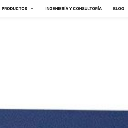
PRODUCTOS
INGENIERÍA Y CONSULTORÍA
BLOG
Módulos ARM y Placas x86
Box PC y Panel PC