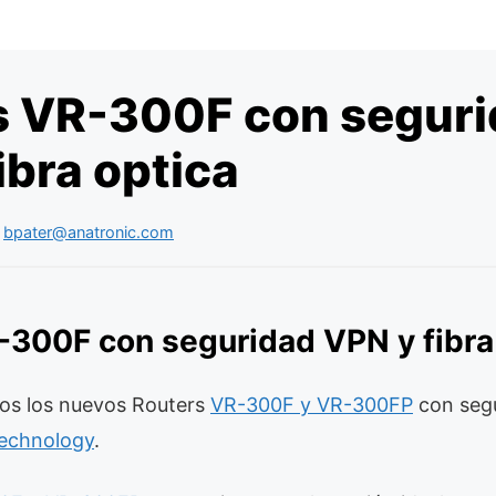
s VR-300F con segur
ibra optica
r
bpater@anatronic.com
-300F con seguridad VPN y fibra
os los nuevos Routers
VR-300F y VR-300FP
con segu
Technology
.