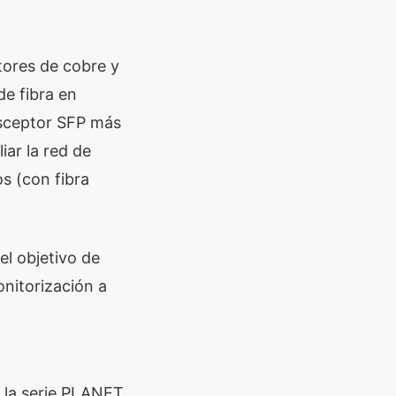
ores de cobre y
de fibra en
nsceptor SFP más
iar la red de
os (con fibra
el objetivo de
onitorización a
 la serie PLANET