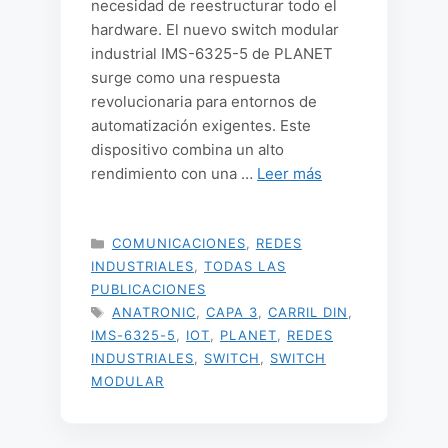
necesidad de reestructurar todo el
hardware. El nuevo switch modular
industrial IMS-6325-5 de PLANET
surge como una respuesta
revolucionaria para entornos de
automatización exigentes. Este
dispositivo combina un alto
rendimiento con una …
Leer más
CATEGORÍAS
COMUNICACIONES
,
REDES
INDUSTRIALES
,
TODAS LAS
PUBLICACIONES
ETIQUETAS
ANATRONIC
,
CAPA 3
,
CARRIL DIN
,
IMS-6325-5
,
IOT
,
PLANET
,
REDES
INDUSTRIALES
,
SWITCH
,
SWITCH
MODULAR