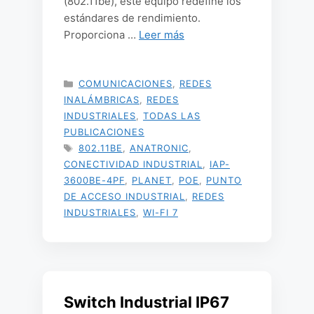
(802.11be), este equipo redefine los
estándares de rendimiento.
Proporciona …
Leer más
CATEGORÍAS
COMUNICACIONES
,
REDES
INALÁMBRICAS
,
REDES
INDUSTRIALES
,
TODAS LAS
PUBLICACIONES
ETIQUETAS
802.11BE
,
ANATRONIC
,
CONECTIVIDAD INDUSTRIAL
,
IAP-
3600BE-4PF
,
PLANET
,
POE
,
PUNTO
DE ACCESO INDUSTRIAL
,
REDES
INDUSTRIALES
,
WI-FI 7
Switch Industrial IP67