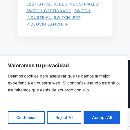
5227-6T-V2
,
REDES INDUSTRIALES
,
SWITCH GESTIONADO
,
SWITCH
INDUSTRIAL
,
SWITCH IP67
,
VIDEOVIGILANCIA IP
Valoramos tu privacidad
Usamos cookies para asegurar que te damos la mejor
experiencia en nuestra web. Si continúas usando este sitio,
Página
Página
Página
1
2
…
7
Siguiente
→
asumiremos que estás de acuerdo con ello.
Customise
Reject All
Accept All