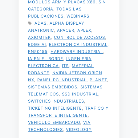
MÓDULOS ARM Y PLACAS X86
,
SIN
CATEGORÍA
,
TODAS LAS
PUBLICACIONES
,
WEBINARS
ETIQUETAS
ADAS
,
ALPHA DISPLAY
,
ANATRONIC
,
APACER
,
APLEX
,
AXIOMTEK
,
CONTROL DE ACCESOS
,
EDGE AI
,
ELECTRONICA INDUSTRIAL
,
EN50155
,
HARDWARE INDUSTRIAL
,
IA EN EL BORDE
,
INGENIERIA
ELECTRONICA
,
ITS
,
MATERIAL
RODANTE
,
NVIDIA JETSON ORION
NX
,
PANEL PC INDUSTRIAL
,
PLANET
,
SISTEMAS EMBEBIDOS
,
SISTEMAS
TELEMATICOS
,
SSD INDUSTRIAL
,
SWITCHES INDUSTRIALES
,
TICKETING INTELIGENTE
,
TRAFICO Y
TRANSPORTE INTELIGENTE
,
VEHICULO EMBARCADO
,
VIA
TECHNOLOGIES
,
VIDEOLOGY