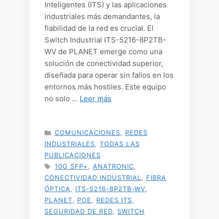
Inteligentes (ITS) y las aplicaciones
industriales más demandantes, la
fiabilidad de la red es crucial. El
Switch Industrial ITS-5216-8P2TB-
WV de PLANET emerge como una
solución de conectividad superior,
diseñada para operar sin fallos en los
entornos más hostiles. Este equipo
no solo …
Leer más
CATEGORÍAS
COMUNICACIONES
,
REDES
INDUSTRIALES
,
TODAS LAS
PUBLICACIONES
ETIQUETAS
10G SFP+
,
ANATRONIC
,
CONECTIVIDAD INDUSTRIAL
,
FIBRA
ÓPTICA
,
ITS-5216-8P2TB-WV
,
PLANET
,
POE
,
REDES ITS
,
SEGURIDAD DE RED
,
SWITCH