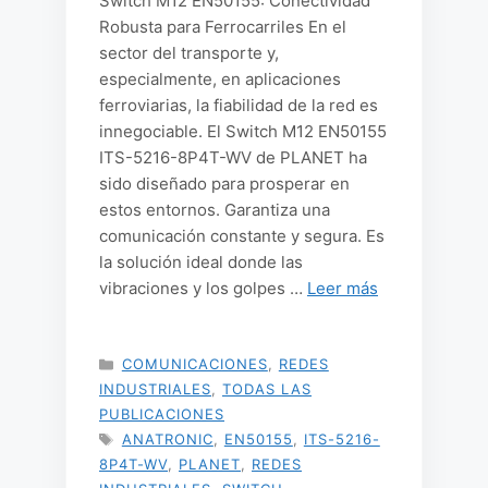
Switch M12 EN50155: Conectividad
Robusta para Ferrocarriles En el
sector del transporte y,
especialmente, en aplicaciones
ferroviarias, la fiabilidad de la red es
innegociable. El Switch M12 EN50155
ITS-5216-8P4T-WV de PLANET ha
sido diseñado para prosperar en
estos entornos. Garantiza una
comunicación constante y segura. Es
la solución ideal donde las
vibraciones y los golpes …
Leer más
CATEGORÍAS
COMUNICACIONES
,
REDES
INDUSTRIALES
,
TODAS LAS
PUBLICACIONES
ETIQUETAS
ANATRONIC
,
EN50155
,
ITS-5216-
8P4T-WV
,
PLANET
,
REDES