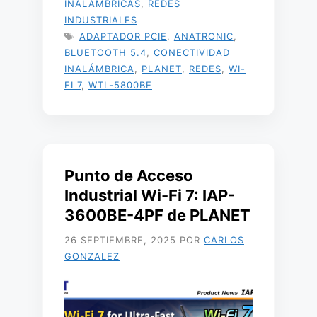
INALÁMBRICAS
,
REDES
INDUSTRIALES
ETIQUETAS
ADAPTADOR PCIE
,
ANATRONIC
,
BLUETOOTH 5.4
,
CONECTIVIDAD
INALÁMBRICA
,
PLANET
,
REDES
,
WI-
FI 7
,
WTL-5800BE
Punto de Acceso
Industrial Wi-Fi 7: IAP-
3600BE-4PF de PLANET
26 SEPTIEMBRE, 2025
POR
CARLOS
GONZALEZ