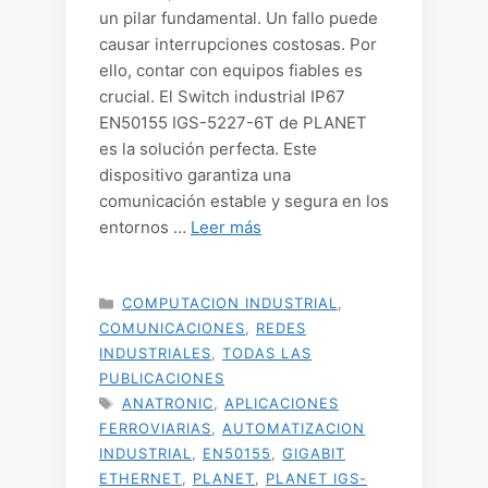
un pilar fundamental. Un fallo puede
causar interrupciones costosas. Por
ello, contar con equipos fiables es
crucial. El Switch industrial IP67
EN50155 IGS-5227-6T de PLANET
es la solución perfecta. Este
dispositivo garantiza una
comunicación estable y segura en los
entornos …
Leer más
CATEGORÍAS
COMPUTACION INDUSTRIAL
,
COMUNICACIONES
,
REDES
INDUSTRIALES
,
TODAS LAS
PUBLICACIONES
ETIQUETAS
ANATRONIC
,
APLICACIONES
FERROVIARIAS
,
AUTOMATIZACION
INDUSTRIAL
,
EN50155
,
GIGABIT
ETHERNET
,
PLANET
,
PLANET IGS-