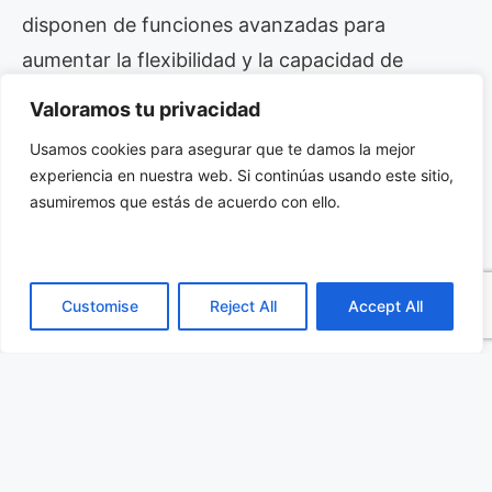
disponen de funciones avanzadas para
aumentar la flexibilidad y la capacidad de
gestión del sistema de videovigilancia. Entre
Valoramos tu privacidad
estas características se encuentran cuatro
Usamos cookies para asegurar que te damos la mejor
zonas configurables de máscara para proteger
experiencia en nuestra web. Si continúas usando este sitio,
la privacidad y puertos RCA externos que
asumiremos que estás de acuerdo con ello.
permiten la incorporación de accesorios, como
altavoces y micrófonos, en soluciones de audio
bidireccional.
Customise
Reject All
Accept All
Instalación flexible y
alimentación
Ambos modelos cumplen el estándar Power