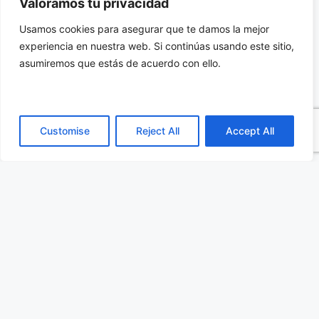
Valoramos tu privacidad
900Mbps, este dispositivo ofrece un
Usamos cookies para asegurar que te damos la mejor
rendimiento excepcional que supera a muchas
experiencia en nuestra web. Si continúas usando este sitio,
soluciones inalámbricas tradicionales. Su
asumiremos que estás de acuerdo con ello.
capacidad para implementar tecnologías
avanzadas como TDMA y ATPC garantiza una
transmisión de datos eficiente y confiable,
Customise
Reject All
Accept All
incluso en entornos congestionados.
Puede consultar las especificaciones en el
siguiente
enlace
.
3. Aplicaciones
El CPE WBS-900AC de PLANET es la elección