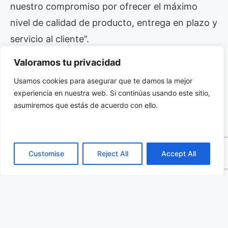
nuestro compromiso por ofrecer el máximo
nivel de calidad de producto, entrega en plazo y
servicio al cliente”.
Valoramos tu privacidad
Daniel Griesgraber
,
Subcontract Program
Usamos cookies para asegurar que te damos la mejor
Manager y Sr. Manager
de Lockheed Martin,
experiencia en nuestra web. Si continúas usando este sitio,
destaca que “Holt ha sido un
proveedor C6ISR
asumiremos que estás de acuerdo con ello.
fundamental en el suministro de transceivers al
programa JDAM desde hace diez años. Como
partner, ha colaborado estrechamente con
Customise
Reject All
Accept All
nuestros equipos de abastecimiento y
programa para garantizar un producto de
calidad, asequible y a tiempo que respalda los
lotes de producción anuales de JDAM”.