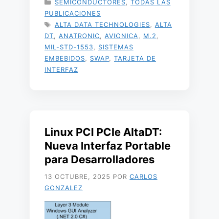
CATEGORÍAS
SEMICONDUCTORES
,
TODAS LAS
PUBLICACIONES
ETIQUETAS
ALTA DATA TECHNOLOGIES
,
ALTA
DT
,
ANATRONIC
,
AVIONICA
,
M.2
,
MIL-STD-1553
,
SISTEMAS
EMBEBIDOS
,
SWAP
,
TARJETA DE
INTERFAZ
Linux PCI PCIe AltaDT:
Nueva Interfaz Portable
para Desarrolladores
13 OCTUBRE, 2025
POR
CARLOS
GONZALEZ