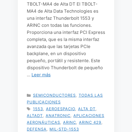
TBOLT-MA4 de Alta DT El TBOLT-
MA4 de Alta Data Technologies es
una interfaz Thunderbolt 1553 y
ARINC con todas las funciones.
Proporciona una interfaz PCI Express
completa, que es la misma interfaz
avanzada que las tarjetas PCIe
backplane, en un dispositivo
pequeño, portátil y resistente. Este
dispositivo Thunderbolt de pequeño
…
Leer más
CATEGORÍAS
SEMICONDUCTORES
,
TODAS LAS
PUBLICACIONES
ETIQUETAS
1553
,
AEROESPACIO
,
ALTA DT
,
ALTADT
,
ANATRONIC
,
APLICACIONES
AERONÁUTICAS
,
ARINC
,
ARINC 429
,
DEFENSA
,
MIL-STD-1553