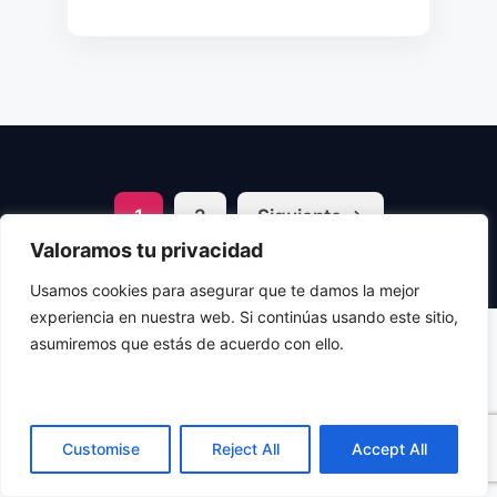
Página
Página
1
2
Siguiente
→
Valoramos tu privacidad
Usamos cookies para asegurar que te damos la mejor
experiencia en nuestra web. Si continúas usando este sitio,
asumiremos que estás de acuerdo con ello.
Anatronic
Customise
Reject All
Accept All
Líderes en la distribución de componentes electrónicos,
Informática Industrial y Telecomunicaciones desde 1982.