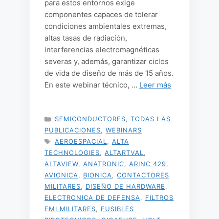
para estos entornos exige
componentes capaces de tolerar
condiciones ambientales extremas,
altas tasas de radiación,
interferencias electromagnéticas
severas y, además, garantizar ciclos
de vida de diseño de más de 15 años.
En este webinar técnico, …
Leer más
CATEGORÍAS
SEMICONDUCTORES
,
TODAS LAS
PUBLICACIONES
,
WEBINARS
ETIQUETAS
AEROESPACIAL
,
ALTA
TECHNOLOGIES
,
ALTARTVAL
,
ALTAVIEW
,
ANATRONIC
,
ARINC 429
,
AVIONICA
,
BIONICA
,
CONTACTORES
MILITARES
,
DISEÑO DE HARDWARE
,
ELECTRONICA DE DEFENSA
,
FILTROS
EMI MILITARES
,
FUSIBLES