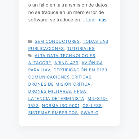
o un fallo en la transmisión de datos
no se traduce en un mero error de
software: se traduce en …
Leer más
CATEGORÍAS
SEMICONDUCTORES
,
TODAS LAS
PUBLICACIONES
,
TUTORIALES
ETIQUETAS
ALTA DATA TECHNOLOGIES
,
ALTACORE
,
ARINC-429
,
AVIÓNICA
PARA UAV
,
CERTIFICACIÓN EN 9120
,
COMUNICACIONES CRÍTICAS
,
DRONES DE MISIÓN CRÍTICA
,
DRONES MILITARES
,
FPGA
,
LATENCIA DETERMINISTA
,
MIL-STD-
1553
,
NORMA ISO 9001
,
OS-LESS
,
SISTEMAS EMBEBIDOS
,
SWAP-C