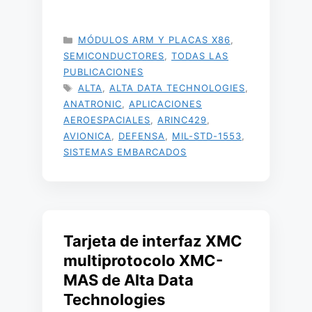
CATEGORÍAS
MÓDULOS ARM Y PLACAS X86
,
SEMICONDUCTORES
,
TODAS LAS
PUBLICACIONES
ETIQUETAS
ALTA
,
ALTA DATA TECHNOLOGIES
,
ANATRONIC
,
APLICACIONES
AEROESPACIALES
,
ARINC429
,
AVIONICA
,
DEFENSA
,
MIL-STD-1553
,
SISTEMAS EMBARCADOS
Tarjeta de interfaz XMC
multiprotocolo XMC-
MAS de Alta Data
Technologies