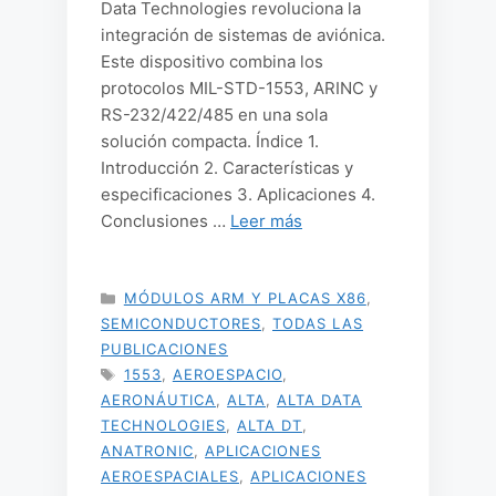
Data Technologies revoluciona la
integración de sistemas de aviónica.
Este dispositivo combina los
protocolos MIL-STD-1553, ARINC y
RS-232/422/485 en una sola
solución compacta. Índice 1.
Introducción 2. Características y
especificaciones 3. Aplicaciones 4.
Conclusiones …
Leer más
CATEGORÍAS
MÓDULOS ARM Y PLACAS X86
,
SEMICONDUCTORES
,
TODAS LAS
PUBLICACIONES
ETIQUETAS
1553
,
AEROESPACIO
,
AERONÁUTICA
,
ALTA
,
ALTA DATA
TECHNOLOGIES
,
ALTA DT
,
ANATRONIC
,
APLICACIONES
AEROESPACIALES
,
APLICACIONES