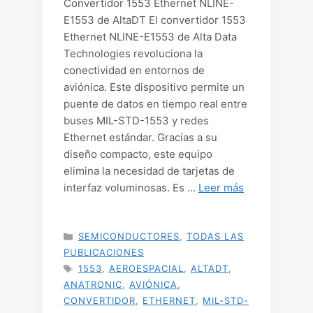
Convertidor 1553 Ethernet NLINE-
E1553 de AltaDT El convertidor 1553
Ethernet NLINE-E1553 de Alta Data
Technologies revoluciona la
conectividad en entornos de
aviónica. Este dispositivo permite un
puente de datos en tiempo real entre
buses MIL-STD-1553 y redes
Ethernet estándar. Gracias a su
diseño compacto, este equipo
elimina la necesidad de tarjetas de
interfaz voluminosas. Es …
Leer más
CATEGORÍAS
SEMICONDUCTORES
,
TODAS LAS
PUBLICACIONES
ETIQUETAS
1553
,
AEROESPACIAL
,
ALTADT
,
ANATRONIC
,
AVIÓNICA
,
CONVERTIDOR
,
ETHERNET
,
MIL-STD-