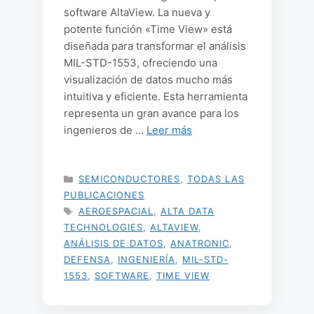
software AltaView. La nueva y
potente función «Time View» está
diseñada para transformar el análisis
MIL-STD-1553, ofreciendo una
visualización de datos mucho más
intuitiva y eficiente. Esta herramienta
representa un gran avance para los
ingenieros de …
Leer más
CATEGORÍAS
SEMICONDUCTORES
,
TODAS LAS
PUBLICACIONES
ETIQUETAS
AEROESPACIAL
,
ALTA DATA
TECHNOLOGIES
,
ALTAVIEW
,
ANÁLISIS DE DATOS
,
ANATRONIC
,
DEFENSA
,
INGENIERÍA
,
MIL-STD-
1553
,
SOFTWARE
,
TIME VIEW