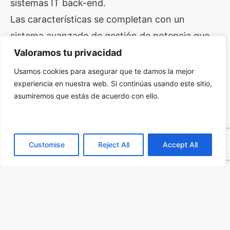
sistemas IT back-end.
Las características se completan con un
sistema avanzado de gestión de potencia que
garantiza fiabilidad y ofrece un modo sleep para
Valoramos tu privacidad
ahorrar energía y extender la duración de la
Usamos cookies para asegurar que te damos la mejor
experiencia en nuestra web. Si continúas usando este sitio,
batería, algo esencial en aplicaciones
asumiremos que estás de acuerdo con ello.
industriales remotas.
“Ideal en aplicaciones de rastreo y seguimiento,
Customise
Reject All
Accept All
telemática y gestión de flotas, este módulo LTE
Cat. 1 multibanda con compatibilidad 2G y 3G
se convierte en la solución ideal en proyectos
de conectividad IoT móvil, sin importar el lugar
de despliegue”, afirma Andreas Haegele,
Vicepresidente de Productos IoT de Gemalto. El