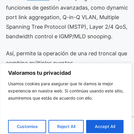
funciones de gestión avanzadas, como dynamic
port link aggregation, Q-in-Q VLAN, Multiple
Spanning Tree Protocol (MSTP), Layer 2/4 QoS,
bandwidth control e IGMP/MLD snooping.
Así, permite la operación de una red troncal que
combina múltiples puertos.
Valoramos tu privacidad
Consiste en un máximo de catorce grupos
Usamos cookies para asegurar que te damos la mejor
troncales con ocho puertos en cada grupo y
experiencia en nuestra web. Si continúas usando este sitio,
asumiremos que estás de acuerdo con ello.
también soporta connection fail-over.
Mejoras en seguridad y
control de tráfico
Customise
Reject All
Accept All