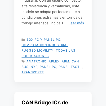
industrial. Con un diseño compacto,
alta resistencia y versatilidad, este
modelo se adapta perfectamente a
condiciones extremas y entornos de
trabajo intensos. Índice 1. …
Leer más
CATEGORÍAS
BOX PC Y PANEL PC
,
COMPUTACION INDUSTRIAL
,
RUGGED MOVILITY
,
TODAS LAS
PUBLICACIONES
ETIQUETAS
ANATRONIC
,
APLEX
,
ARM
,
CAN
BUS
,
NXP
,
PANEL PC
,
PANEL TÁCTIL
,
TRANSPORTE
CAN Bridge ICs de