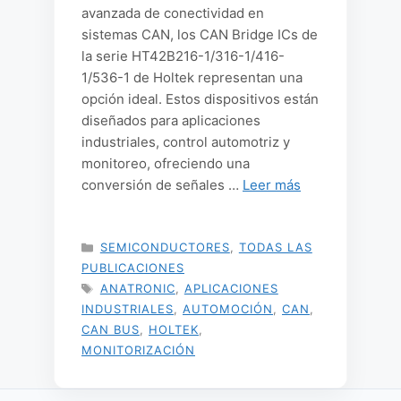
avanzada de conectividad en
sistemas CAN, los CAN Bridge ICs de
la serie HT42B216-1/316-1/416-
1/536-1 de Holtek representan una
opción ideal. Estos dispositivos están
diseñados para aplicaciones
industriales, control automotriz y
monitoreo, ofreciendo una
conversión de señales …
Leer más
CATEGORÍAS
SEMICONDUCTORES
,
TODAS LAS
PUBLICACIONES
ETIQUETAS
ANATRONIC
,
APLICACIONES
INDUSTRIALES
,
AUTOMOCIÓN
,
CAN
,
CAN BUS
,
HOLTEK
,
MONITORIZACIÓN