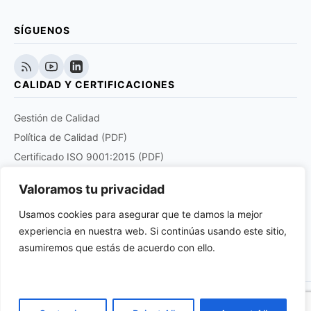
SÍGUENOS
CALIDAD Y CERTIFICACIONES
Gestión de Calidad
Política de Calidad (PDF)
Certificado ISO 9001:2015 (PDF)
Certificado EN 9120:2018 (PDF)
Valoramos tu privacidad
Certificado DOCUPLUS S&I (PDF)
Usamos cookies para asegurar que te damos la mejor
experiencia en nuestra web. Si continúas usando este sitio,
Purchase order quality clauses for aviation and
aerospace products suppliers (PDF)
asumiremos que estás de acuerdo con ello.
© 2026 Anatronic S.A. Todos los derechos reservados.