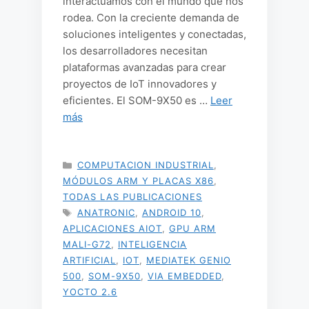
interactuamos con el mundo que nos
rodea. Con la creciente demanda de
soluciones inteligentes y conectadas,
los desarrolladores necesitan
plataformas avanzadas para crear
proyectos de IoT innovadores y
eficientes. El SOM-9X50 es …
Leer
más
CATEGORÍAS
COMPUTACION INDUSTRIAL
,
MÓDULOS ARM Y PLACAS X86
,
TODAS LAS PUBLICACIONES
ETIQUETAS
ANATRONIC
,
ANDROID 10
,
APLICACIONES AIOT
,
GPU ARM
MALI-G72
,
INTELIGENCIA
ARTIFICIAL
,
IOT
,
MEDIATEK GENIO
500
,
SOM-9X50
,
VIA EMBEDDED
,
YOCTO 2.6