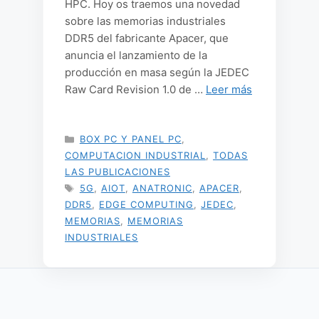
HPC. Hoy os traemos una novedad
sobre las memorias industriales
DDR5 del fabricante Apacer, que
anuncia el lanzamiento de la
producción en masa según la JEDEC
Raw Card Revision 1.0 de …
Leer más
CATEGORÍAS
BOX PC Y PANEL PC
,
COMPUTACION INDUSTRIAL
,
TODAS
LAS PUBLICACIONES
ETIQUETAS
5G
,
AIOT
,
ANATRONIC
,
APACER
,
DDR5
,
EDGE COMPUTING
,
JEDEC
,
MEMORIAS
,
MEMORIAS
INDUSTRIALES