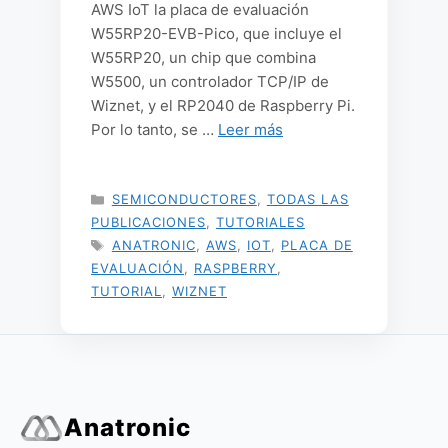
AWS IoT la placa de evaluación
W55RP20-EVB-Pico, que incluye el
W55RP20, un chip que combina
W5500, un controlador TCP/IP de
Wiznet, y el RP2040 de Raspberry Pi.
Por lo tanto, se …
Leer más
CATEGORÍAS
SEMICONDUCTORES
,
TODAS LAS
PUBLICACIONES
,
TUTORIALES
ETIQUETAS
ANATRONIC
,
AWS
,
IOT
,
PLACA DE
EVALUACIÓN
,
RASPBERRY
,
TUTORIAL
,
WIZNET
Anatronic