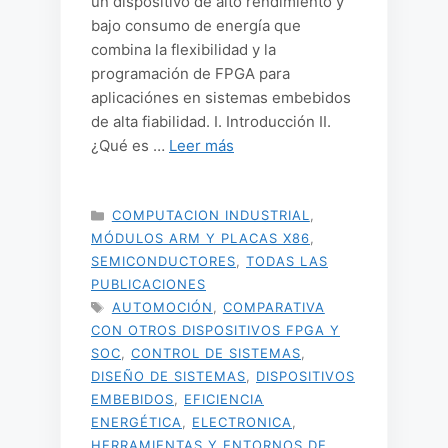
un dispositivo de alto rendimiento y
bajo consumo de energía que
combina la flexibilidad y la
programación de FPGA para
aplicaciónes en sistemas embebidos
de alta fiabilidad. I. Introducción II.
¿Qué es …
Leer más
CATEGORÍAS
COMPUTACION INDUSTRIAL
,
MÓDULOS ARM Y PLACAS X86
,
SEMICONDUCTORES
,
TODAS LAS
PUBLICACIONES
ETIQUETAS
AUTOMOCIÓN
,
COMPARATIVA
CON OTROS DISPOSITIVOS FPGA Y
SOC
,
CONTROL DE SISTEMAS
,
DISEÑO DE SISTEMAS
,
DISPOSITIVOS
EMBEBIDOS
,
EFICIENCIA
ENERGÉTICA
,
ELECTRONICA
,
HERRAMIENTAS Y ENTORNOS DE