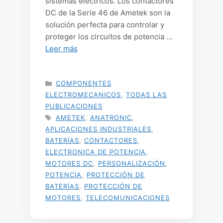
sistemas eléctricos. Los contactores
DC de la Serie 46 de Ametek son la
solución perfecta para controlar y
proteger los circuitos de potencia …
Leer más
CATEGORÍAS
COMPONENTES
ELECTROMECANICOS
,
TODAS LAS
PUBLICACIONES
ETIQUETAS
AMETEK
,
ANATRONIC
,
APLICACIONES INDUSTRIALES
,
BATERÍAS
,
CONTACTORES
,
ELECTRONICA DE POTENCIA
,
MOTORES DC
,
PERSONALIZACIÓN
,
POTENCIA
,
PROTECCIÓN DE
BATERÍAS
,
PROTECCIÓN DE
MOTORES
,
TELECOMUNICACIONES