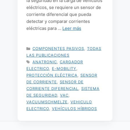
la seguridad en la carga de vehículos
eléctricos, se requiere un sensor de
corriente diferencial que pueda
detectar y comparar corrientes
eléctricas para …
Leer más
CATEGORÍAS
COMPONENTES PASIVOS
,
TODAS
LAS PUBLICACIONES
ETIQUETAS
ANATRONIC
,
CARGADOR
ELECTRICO
,
E-MOBILITY
,
PROTECCIÓN ELÉCTRICA
,
SENSOR
DE CORRIENTE
,
SENSOR DE
CORRIENTE DIFERENCIAL
,
SISTEMA
DE SEGURIDAD
,
VAC
,
VACUUMSCHMELZE
,
VEHICULO
ELECTRICO
,
VEHÍCULOS HÍBRIDOS