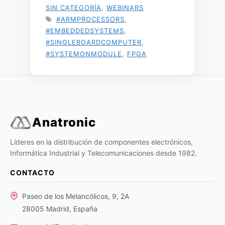
SIN CATEGORÍA
,
WEBINARS
ETIQUETAS
#ARMPROCESSORS
,
#EMBEDDEDSYSTEMS
,
#SINGLEBOARDCOMPUTER
,
#SYSTEMONMODULE
,
FPGA
Anatronic
Líderes en la distribución de componentes electrónicos,
Informática Industrial y Telecomunicaciones desde 1982.
CONTACTO
Paseo de los Melancólicos, 9, 2A
28005 Madrid, España