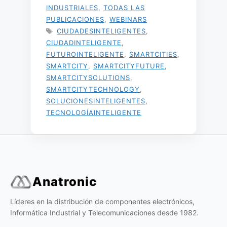
INDUSTRIALES
,
TODAS LAS
PUBLICACIONES
,
WEBINARS
ETIQUETAS
CIUDADESINTELIGENTES
,
CIUDADINTELIGENTE
,
FUTUROINTELIGENTE
,
SMARTCITIES
,
SMARTCITY
,
SMARTCITYFUTURE
,
SMARTCITYSOLUTIONS
,
SMARTCITYTECHNOLOGY
,
SOLUCIONESINTELIGENTES
,
TECNOLOGÍAINTELIGENTE
Anatronic
Líderes en la distribución de componentes electrónicos,
Informática Industrial y Telecomunicaciones desde 1982.