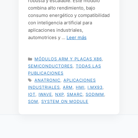
robusta y escalable. Este módulo
combina alto rendimiento, bajo
consumo energético y compatibilidad
con inteligencia artificial para
aplicaciones industriales,
automotrices y …
Leer más
CATEGORÍAS
MÓDULOS ARM Y PLACAS X86
,
SEMICONDUCTORES
,
TODAS LAS
PUBLICACIONES
ETIQUETAS
ANATRONIC
,
APLICACIONES
INDUSTRIALES
,
ARM
,
HMI
,
I.MX93
,
IOT
,
IWAVE
,
NXP
,
SMARC
,
SODIMM
,
SOM
,
SYSTEM ON MODULE