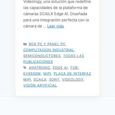
Videology, una solución que redefine
las capacidades de la plataforma de
cámaras SCAiLX Edge AI. Diseñada
para una integración perfecta con la
cámara de …
Leer más
CATEGORÍAS
BOX PC Y PANEL PC
,
COMPUTACION INDUSTRIAL
,
SEMICONDUCTORES
,
TODAS LAS
PUBLICACIONES
ETIQUETAS
ANATRONIC
,
EDGE AI
,
FCB-
EV9500M
,
MIPI
,
PLACA DE INTERFAZ
MIPI
,
SCAILX
,
SONY
,
VIDEOLOGY
,
VISIÓN ARTIFICIAL