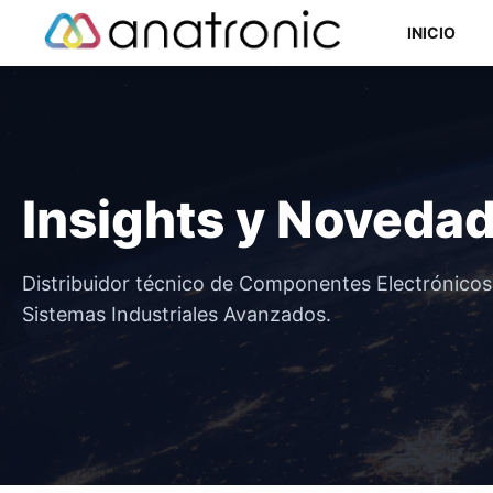
Saltar
INICIO
al
contenido
Componentes Semiconductores
Insights y Noveda
Componentes Electromecánicos
Componentes Pasivos
Distribuidor técnico de Componentes Electrónico
Sistemas Industriales Avanzados.