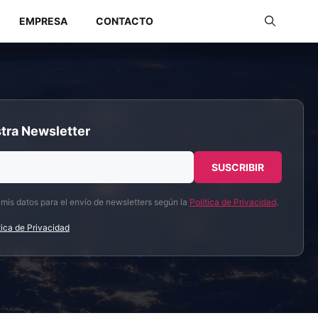
EMPRESA
CONTACTO
Redes Industriales
tra Newsletter
Redes Inalámbricas
 mis datos para el envío de newsletters según la
Política de Privacidad
.
tica de Privacidad