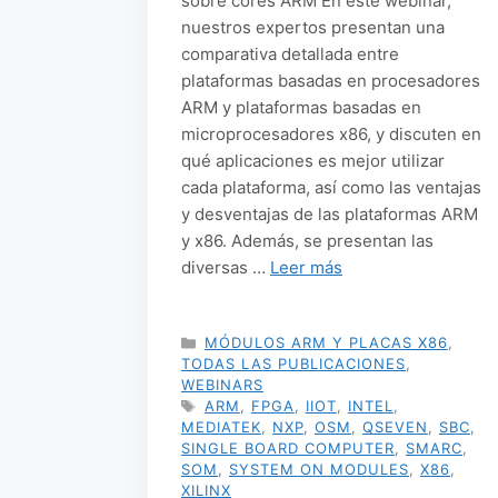
sobre cores ARM En este webinar,
nuestros expertos presentan una
comparativa detallada entre
plataformas basadas en procesadores
ARM y plataformas basadas en
microprocesadores x86, y discuten en
qué aplicaciones es mejor utilizar
cada plataforma, así como las ventajas
y desventajas de las plataformas ARM
y x86. Además, se presentan las
diversas …
Leer más
CATEGORÍAS
MÓDULOS ARM Y PLACAS X86
,
TODAS LAS PUBLICACIONES
,
WEBINARS
ETIQUETAS
ARM
,
FPGA
,
IIOT
,
INTEL
,
MEDIATEK
,
NXP
,
OSM
,
QSEVEN
,
SBC
,
SINGLE BOARD COMPUTER
,
SMARC
,
SOM
,
SYSTEM ON MODULES
,
X86
,
XILINX