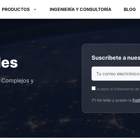
PRODUCTOS
INGENIERÍA Y CONSULTORÍA
BLOG
Módulos ARM y Placas x86
des
Suscríbete a nues
Box PC y Panel PC
s Complejos y
Acepto el tratamiento de
(*) He leído y acepto la
Polí