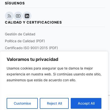
SÍGUENOS
CALIDAD Y CERTIFICACIONES
Gestión de Calidad
Política de Calidad (PDF)
Certificado ISO 9001:2015 (PDF)
Certificado EN 9120:2018 (PDF)
Valoramos tu privacidad
Certificado DOCUPLUS S&I (PDF)
Usamos cookies para asegurar que te damos la mejor
experiencia en nuestra web. Si continúas usando este sitio,
Purchase order quality clauses for aviation and
aerospace products suppliers (PDF)
asumiremos que estás de acuerdo con ello.
© 2026 Anatronic S.A. Todos los derechos reservados.
Customise
Reject All
Accept All