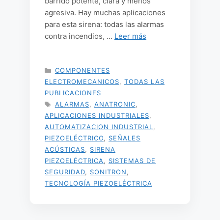
barrido potente, clara y menos
agresiva. Hay muchas aplicaciones
para esta sirena: todas las alarmas
contra incendios, …
Leer más
CATEGORÍAS
COMPONENTES
ELECTROMECANICOS
,
TODAS LAS
PUBLICACIONES
ETIQUETAS
ALARMAS
,
ANATRONIC
,
APLICACIONES INDUSTRIALES
,
AUTOMATIZACION INDUSTRIAL
,
PIEZOELÉCTRICO
,
SEÑALES
ACÚSTICAS
,
SIRENA
PIEZOELÉCTRICA
,
SISTEMAS DE
SEGURIDAD
,
SONITRON
,
TECNOLOGÍA PIEZOELÉCTRICA