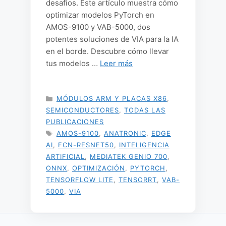
desafíos. Este artículo muestra cómo
optimizar modelos PyTorch en
AMOS-9100 y VAB-5000, dos
potentes soluciones de VIA para la IA
en el borde. Descubre cómo llevar
tus modelos …
Leer más
CATEGORÍAS
MÓDULOS ARM Y PLACAS X86
,
SEMICONDUCTORES
,
TODAS LAS
PUBLICACIONES
ETIQUETAS
AMOS-9100
,
ANATRONIC
,
EDGE
AI
,
FCN-RESNET50
,
INTELIGENCIA
ARTIFICIAL
,
MEDIATEK GENIO 700
,
ONNX
,
OPTIMIZACIÓN
,
PYTORCH
,
TENSORFLOW LITE
,
TENSORRT
,
VAB-
5000
,
VIA