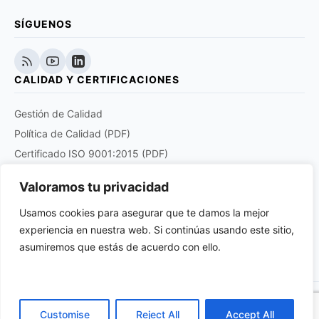
SÍGUENOS
CALIDAD Y CERTIFICACIONES
Gestión de Calidad
Política de Calidad (PDF)
Certificado ISO 9001:2015 (PDF)
Certificado EN 9120:2018 (PDF)
Valoramos tu privacidad
Certificado DOCUPLUS S&I (PDF)
Usamos cookies para asegurar que te damos la mejor
experiencia en nuestra web. Si continúas usando este sitio,
Purchase order quality clauses for aviation and
aerospace products suppliers (PDF)
asumiremos que estás de acuerdo con ello.
© 2026 Anatronic S.A. Todos los derechos reservados.
Customise
Reject All
Accept All