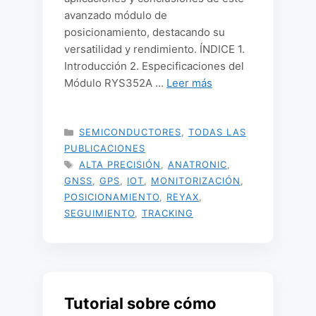
avanzado módulo de
posicionamiento, destacando su
versatilidad y rendimiento. ÍNDICE 1.
Introducción 2. Especificaciones del
Módulo RYS352A …
Leer más
CATEGORÍAS
SEMICONDUCTORES
,
TODAS LAS
PUBLICACIONES
ETIQUETAS
ALTA PRECISIÓN
,
ANATRONIC
,
GNSS
,
GPS
,
IOT
,
MONITORIZACIÓN
,
POSICIONAMIENTO
,
REYAX
,
SEGUIMIENTO
,
TRACKING
Tutorial sobre cómo