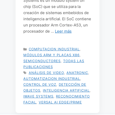
Systems es un módulo system on
chip (SoC) que se utiliza para la
creación de sistemas embebidos de
inteligencia artificial. El SoC contiene
un procesador Arm Cortex-A53, un
procesador de …
Leer más
CATEGORÍAS
COMPUTACION INDUSTRIAL
,
MÓDULOS ARM Y PLACAS X86
,
SEMICONDUCTORES
,
TODAS LAS
PUBLICACIONES
ETIQUETAS
ANÁLISIS DE VIDEO
,
ANATRONIC
,
AUTOMATIZACION INDUSTRIAL
,
CONTROL DE VOZ
,
DETECCIÓN DE
OBJETOS
,
INTELIGENCIA ARTIFICIAL
,
IWAVE SYSTEMS
,
RECONOCIMIENTO
FACIAL
,
VERSAL AI EDGE/PRIME