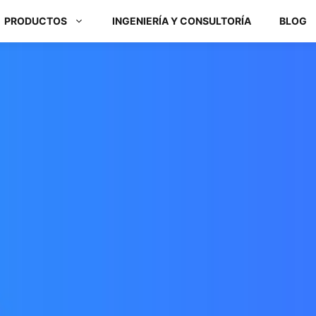
PRODUCTOS
INGENIERÍA Y CONSULTORÍA
BLOG
Módulos ARM y Placas x86
Box PC y Panel PC