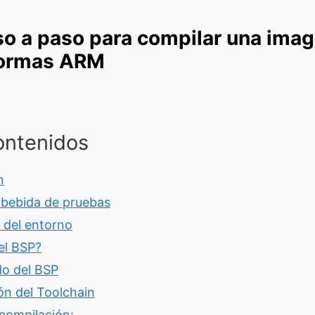
so a paso para compilar una ima
formas ARM
ontenidos
n
bebida de pruebas
 del entorno
el BSP?
o del BSP
ión del Toolchain
compilación: