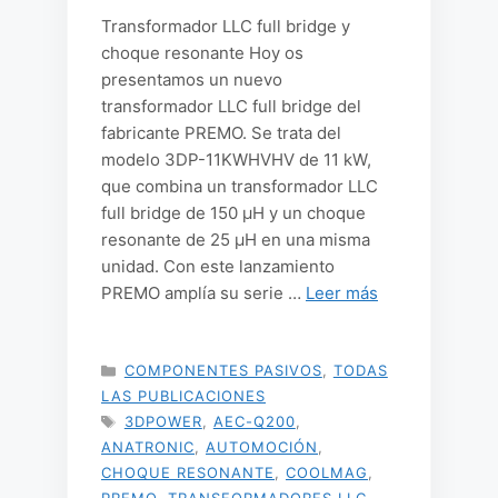
Transformador LLC full bridge y
choque resonante Hoy os
presentamos un nuevo
transformador LLC full bridge del
fabricante PREMO. Se trata del
modelo 3DP-11KWHVHV de 11 kW,
que combina un transformador LLC
full bridge de 150 µH y un choque
resonante de 25 µH en una misma
unidad. Con este lanzamiento
PREMO amplía su serie …
Leer más
CATEGORÍAS
COMPONENTES PASIVOS
,
TODAS
LAS PUBLICACIONES
ETIQUETAS
3DPOWER
,
AEC-Q200
,
ANATRONIC
,
AUTOMOCIÓN
,
CHOQUE RESONANTE
,
COOLMAG
,