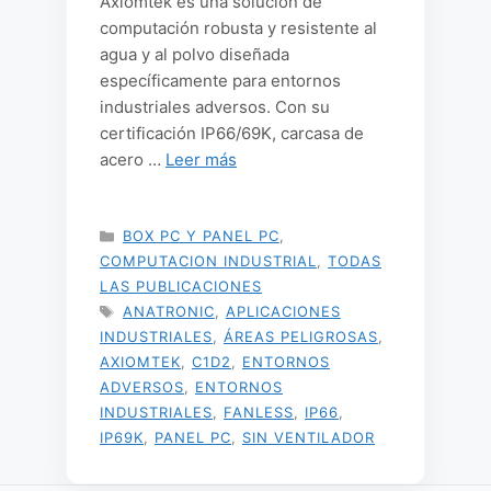
Axiomtek es una solución de
computación robusta y resistente al
agua y al polvo diseñada
específicamente para entornos
industriales adversos. Con su
certificación IP66/69K, carcasa de
acero …
Leer más
CATEGORÍAS
BOX PC Y PANEL PC
,
COMPUTACION INDUSTRIAL
,
TODAS
LAS PUBLICACIONES
ETIQUETAS
ANATRONIC
,
APLICACIONES
INDUSTRIALES
,
ÁREAS PELIGROSAS
,
AXIOMTEK
,
C1D2
,
ENTORNOS
ADVERSOS
,
ENTORNOS
INDUSTRIALES
,
FANLESS
,
IP66
,
IP69K
,
PANEL PC
,
SIN VENTILADOR