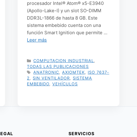
procesador Intel® Atom® x5-E3940
(Apollo-Lake-I) y un slot SO-DIMM
DDR3L-1866 de hasta 8 GB. Este
sistema embebido cuenta con una
función Smart Ignition que permite …
Leer más
CATEGORÍAS
COMPUTACION INDUSTRIAL
,
TODAS LAS PUBLICACIONES
ETIQUETAS
ANATRONIC
,
AXIOMTEK
,
ISO 7637-
2
,
SIN VENTILADOR
,
SISTEMA
EMBEBIDO
,
VEHÍCULOS
LEGAL
SERVICIOS