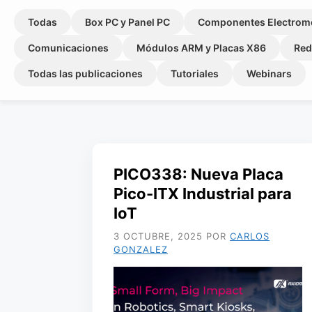
Todas
Box PC y Panel PC
Componentes Electrom
Comunicaciones
Módulos ARM y Placas X86
Red
Todas las publicaciones
Tutoriales
Webinars
PICO338: Nueva Placa
Pico-ITX Industrial para
IoT
3 OCTUBRE, 2025
POR
CARLOS
GONZALEZ