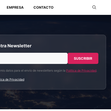
EMPRESA
CONTACTO
Redes Industriales
tra Newsletter
Redes Inalámbricas
 mis datos para el envío de newsletters según la
Política de Privacidad
.
tica de Privacidad