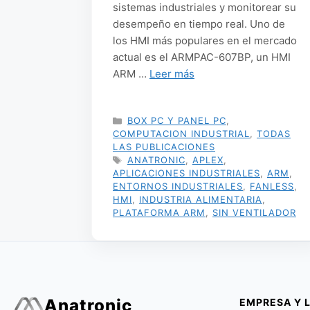
sistemas industriales y monitorear su
desempeño en tiempo real. Uno de
los HMI más populares en el mercado
actual es el ARMPAC-607BP, un HMI
ARM …
Leer más
CATEGORÍAS
BOX PC Y PANEL PC
,
COMPUTACION INDUSTRIAL
,
TODAS
LAS PUBLICACIONES
ETIQUETAS
ANATRONIC
,
APLEX
,
APLICACIONES INDUSTRIALES
,
ARM
,
ENTORNOS INDUSTRIALES
,
FANLESS
,
HMI
,
INDUSTRIA ALIMENTARIA
,
PLATAFORMA ARM
,
SIN VENTILADOR
Anatronic
EMPRESA Y 