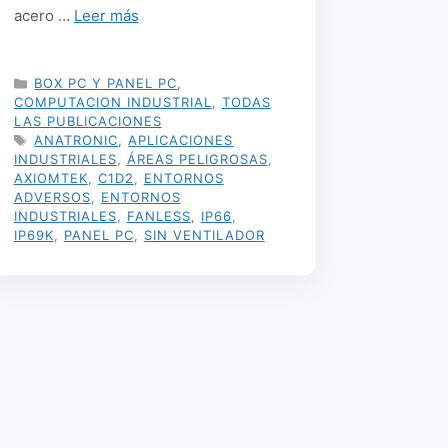
acero …
Leer más
CATEGORÍAS
BOX PC Y PANEL PC
,
COMPUTACION INDUSTRIAL
,
TODAS
LAS PUBLICACIONES
ETIQUETAS
ANATRONIC
,
APLICACIONES
INDUSTRIALES
,
ÁREAS PELIGROSAS
,
AXIOMTEK
,
C1D2
,
ENTORNOS
ADVERSOS
,
ENTORNOS
INDUSTRIALES
,
FANLESS
,
IP66
,
IP69K
,
PANEL PC
,
SIN VENTILADOR