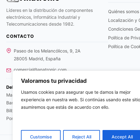
Líderes en la distribución de componentes
Quiénes somos
electrónicos, Informática Industrial y
Localización y
Telecomunicaciones desde 1982.
Condiciones Ge
CONTACTO
Política de Pri
Política de Coo
Paseo de los Melancólicos, 9, 2A
28005 Madrid, España
comercial@anatronic.com
Valoramos tu privacidad
Delegaciones:
Usamos cookies para asegurar que te damos la mejor
Madrid: +34 91 366 01 59
experiencia en nuestra web. Si continúas usando este sitio
Barcelona: +34 93 224 02 83
asumiremos que estás de acuerdo con ello.
Bilbao: +34 94 463 60 66
Portugal: +351 219 376 267
Customise
Reject All
Accept All