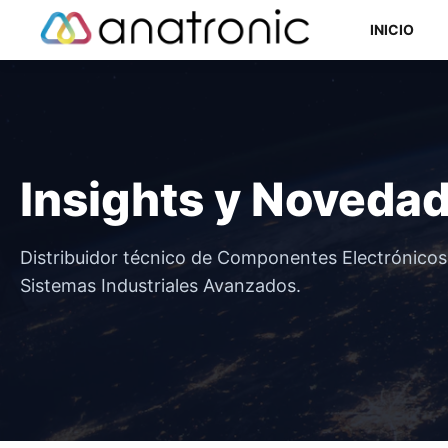
Saltar
INICIO
al
contenido
Componentes Semiconductores
Insights y Noveda
Componentes Electromecánicos
Componentes Pasivos
Distribuidor técnico de Componentes Electrónico
Sistemas Industriales Avanzados.