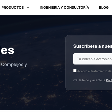
PRODUCTOS
INGENIERÍA Y CONSULTORÍA
BLOG
Módulos ARM y Placas x86
des
Suscríbete a nues
Box PC y Panel PC
s Complejos y
Acepto el tratamiento de
(*) He leído y acepto la
Polí