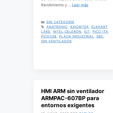
Rendimiento y …
Leer más
CATEGORÍAS
SIN CATEGORÍA
ETIQUETAS
ANATRONIC
,
AXIOMTEK
,
ELKHART
LAKE
,
INTEL CELERON
,
IOT
,
PICO ITX
,
PICO338
,
PLACA INDUSTRIAL
,
SBC
,
SIN VENTILADOR
HMI ARM sin ventilador
ARMPAC-607BP para
entornos exigentes