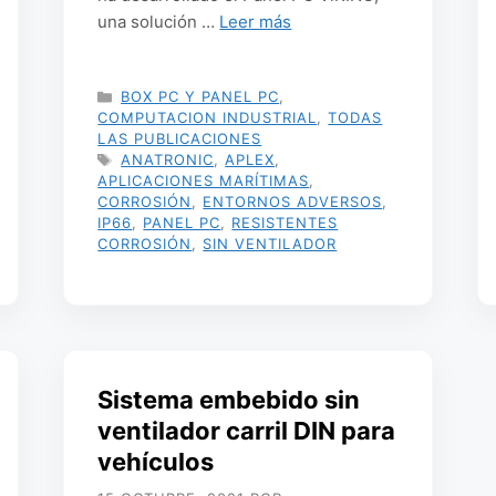
una solución …
Leer más
CATEGORÍAS
BOX PC Y PANEL PC
,
COMPUTACION INDUSTRIAL
,
TODAS
LAS PUBLICACIONES
ETIQUETAS
ANATRONIC
,
APLEX
,
APLICACIONES MARÍTIMAS
,
CORROSIÓN
,
ENTORNOS ADVERSOS
,
IP66
,
PANEL PC
,
RESISTENTES
CORROSIÓN
,
SIN VENTILADOR
Sistema embebido sin
ventilador carril DIN para
vehículos