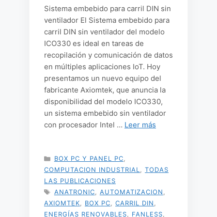
Sistema embebido para carril DIN sin
ventilador El Sistema embebido para
carril DIN sin ventilador del modelo
ICO330 es ideal en tareas de
recopilación y comunicación de datos
en múltiples aplicaciones IoT. Hoy
presentamos un nuevo equipo del
fabricante Axiomtek, que anuncia la
disponibilidad del modelo ICO330,
un sistema embebido sin ventilador
con procesador Intel …
Leer más
CATEGORÍAS
BOX PC Y PANEL PC
,
COMPUTACION INDUSTRIAL
,
TODAS
LAS PUBLICACIONES
ETIQUETAS
ANATRONIC
,
AUTOMATIZACION
,
AXIOMTEK
,
BOX PC
,
CARRIL DIN
,
ENERGÍAS RENOVABLES
,
FANLESS
,