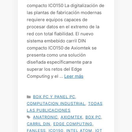
compacto ICO150 La digitalización de
las plantas de fabricación modernas
requiere equipos capaces de
procesar datos en el extremo de la
red con total fiabilidad. El nuevo
sistema embebido carril DIN
compacto ICO150 de Axiomtek se
presenta como una solución
diseñada específicamente para
superar los retos del Edge
Computing y el …
Leer más
CATEGORÍAS
BOX PC Y PANEL PC
,
COMPUTACION INDUSTRIAL
,
TODAS
LAS PUBLICACIONES
ETIQUETAS
ANATRONIC
,
AXIOMTEK
,
BOX PC
,
CARRIL DIN
,
EDGE COMPUTING
,
FANLESS
,
ICO150
,
INTEL ATOM
,
IOT