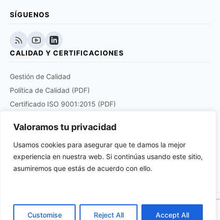
SÍGUENOS
CALIDAD Y CERTIFICACIONES
Gestión de Calidad
Política de Calidad (PDF)
Certificado ISO 9001:2015 (PDF)
Certificado EN 9120:2018 (PDF)
Valoramos tu privacidad
Certificado DOCUPLUS S&I (PDF)
Usamos cookies para asegurar que te damos la mejor
experiencia en nuestra web. Si continúas usando este sitio,
Purchase order quality clauses for aviation and
aerospace products suppliers (PDF)
asumiremos que estás de acuerdo con ello.
© 2026 Anatronic S.A. Todos los derechos reservados.
Customise
Reject All
Accept All