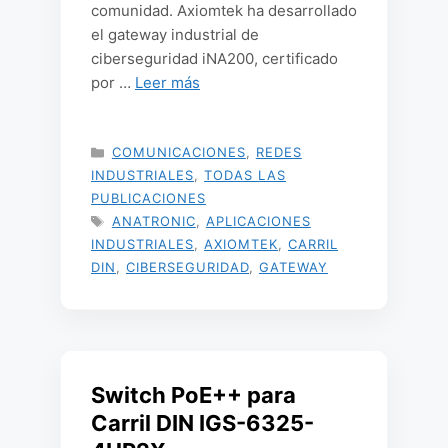
comunidad. Axiomtek ha desarrollado
el gateway industrial de
ciberseguridad iNA200, certificado
por …
Leer más
CATEGORÍAS
COMUNICACIONES
,
REDES
INDUSTRIALES
,
TODAS LAS
PUBLICACIONES
ETIQUETAS
ANATRONIC
,
APLICACIONES
INDUSTRIALES
,
AXIOMTEK
,
CARRIL
DIN
,
CIBERSEGURIDAD
,
GATEWAY
Switch PoE++ para
Carril DIN IGS-6325-