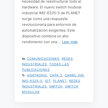
necesidad de reestructurar todo el
hardware. El nuevo switch modular
industrial IMS-6325-5 de PLANET
surge como una respuesta
revolucionaria para entornos de
automatización exigentes. Este
dispositivo combina un alto
rendimiento con una …
Leer más
CATEGORÍAS
COMUNICACIONES
,
REDES
INDUSTRIALES
,
TODAS LAS
PUBLICACIONES
ETIQUETAS
ANATRONIC
,
CAPA 3
,
CARRIL DIN
,
IMS-6325-5
,
IOT
,
PLANET
,
REDES
INDUSTRIALES
,
SWITCH
,
SWITCH
MODULAR