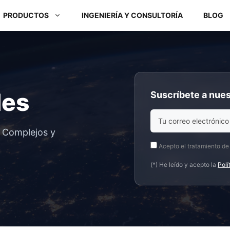
PRODUCTOS
INGENIERÍA Y CONSULTORÍA
BLOG
Módulos ARM y Placas x86
des
Suscríbete a nues
Box PC y Panel PC
s Complejos y
Acepto el tratamiento de
(*) He leído y acepto la
Polí