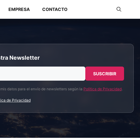
EMPRESA
CONTACTO
Redes Industriales
tra Newsletter
Redes Inalámbricas
 mis datos para el envío de newsletters según la
Política de Privacidad
.
tica de Privacidad