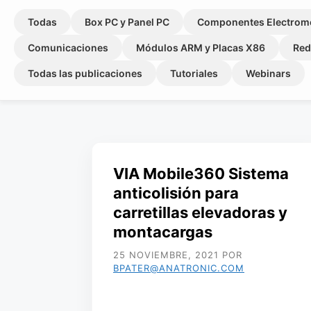
Todas
Box PC y Panel PC
Componentes Electrom
Comunicaciones
Módulos ARM y Placas X86
Red
Todas las publicaciones
Tutoriales
Webinars
VIA Mobile360 Sistema
anticolisión para
carretillas elevadoras y
montacargas
25 NOVIEMBRE, 2021
POR
BPATER@ANATRONIC.COM