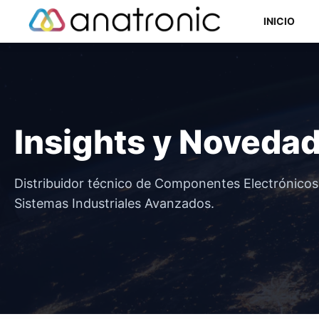
Saltar
INICIO
al
contenido
Componentes Semiconductores
Insights y Noveda
Componentes Electromecánicos
Componentes Pasivos
Distribuidor técnico de Componentes Electrónico
Sistemas Industriales Avanzados.