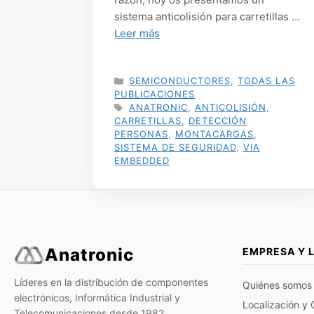
sistema anticolisión para carretillas …
Leer más
CATEGORÍAS
SEMICONDUCTORES
,
TODAS LAS
PUBLICACIONES
ETIQUETAS
ANATRONIC
,
ANTICOLISIÓN
,
CARRETILLAS
,
DETECCIÓN
PERSONAS
,
MONTACARGAS
,
SISTEMA DE SEGURIDAD
,
VIA
EMBEDDED
Anatronic
EMPRESA Y 
Líderes en la distribución de componentes
Quiénes somos
electrónicos, Informática Industrial y
Localización y
Telecomunicaciones desde 1982.