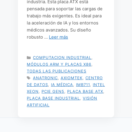
industria. Esta placa ATX está
pensada para soportar las cargas de
trabajo más exigentes. Es ideal para
la aceleración de IA y los entornos
médicos avanzados. Su diseño
robusto …
Leer más
CATEGORÍAS
COMPUTACION INDUSTRIAL
,
MÓDULOS ARM Y PLACAS X86
,
TODAS LAS PUBLICACIONES
ETIQUETAS
ANATRONIC
,
AXIOMTEK
,
CENTRO
DE DATOS
,
IA MÉDICA
,
IMB711
,
INTEL
XEON
,
PCIE GEN5
,
PLACA BASE ATX
,
PLACA BASE INDUSTRIAL
,
VISIÓN
ARTIFICIAL