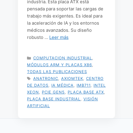
industria. Esta placa ATX está
pensada para soportar las cargas de
trabajo más exigentes. Es ideal para
la aceleración de IA y los entornos
médicos avanzados. Su diseño
robusto …
Leer más
CATEGORÍAS
COMPUTACION INDUSTRIAL
,
MÓDULOS ARM Y PLACAS X86
,
TODAS LAS PUBLICACIONES
ETIQUETAS
ANATRONIC
,
AXIOMTEK
,
CENTRO
DE DATOS
,
IA MÉDICA
,
IMB711
,
INTEL
XEON
,
PCIE GEN5
,
PLACA BASE ATX
,
PLACA BASE INDUSTRIAL
,
VISIÓN
ARTIFICIAL