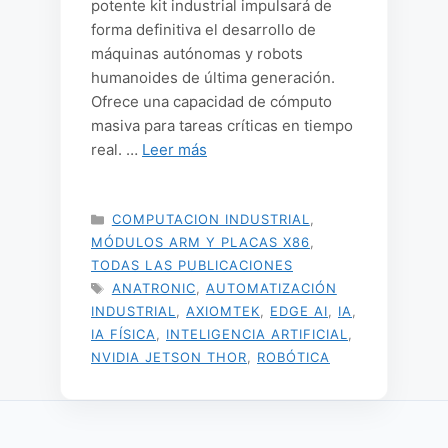
potente kit industrial impulsará de
forma definitiva el desarrollo de
máquinas autónomas y robots
humanoides de última generación.
Ofrece una capacidad de cómputo
masiva para tareas críticas en tiempo
real. …
Leer más
CATEGORÍAS
COMPUTACION INDUSTRIAL
,
MÓDULOS ARM Y PLACAS X86
,
TODAS LAS PUBLICACIONES
ETIQUETAS
ANATRONIC
,
AUTOMATIZACIÓN
INDUSTRIAL
,
AXIOMTEK
,
EDGE AI
,
IA
,
IA FÍSICA
,
INTELIGENCIA ARTIFICIAL
,
NVIDIA JETSON THOR
,
ROBÓTICA