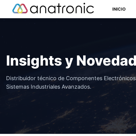
Saltar
INICIO
al
contenido
Componentes Semiconductores
Insights y Noveda
Componentes Electromecánicos
Componentes Pasivos
Distribuidor técnico de Componentes Electrónico
Sistemas Industriales Avanzados.