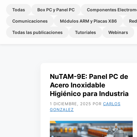
Todas
Box PC y Panel PC
Componentes Electrom
Comunicaciones
Módulos ARM y Placas X86
Red
Todas las publicaciones
Tutoriales
Webinars
NuTAM-9E: Panel PC de
Acero Inoxidable
Higiénico para Industria
1 DICIEMBRE, 2025
POR
CARLOS
GONZALEZ