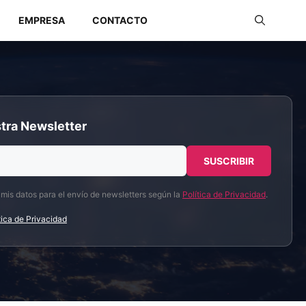
EMPRESA
CONTACTO
Redes Industriales
tra Newsletter
Redes Inalámbricas
 mis datos para el envío de newsletters según la
Política de Privacidad
.
tica de Privacidad