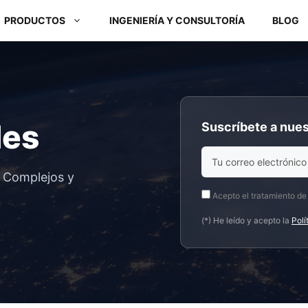
PRODUCTOS
INGENIERÍA Y CONSULTORÍA
BLOG
Módulos ARM y Placas x86
des
Suscríbete a nues
Box PC y Panel PC
s Complejos y
Acepto el tratamiento de
(*) He leído y acepto la
Polí