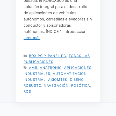
pesada. El ROBOX500 es una
solución integral para el desarrollo
de aplicaciones de vehículos
autónomos, carretillas elevadoras sin
conductor y apisonadoras
autónomas. ÍNDICE 1. Introducción …
Leer más
CATEGORÍAS
BOX PC Y PANEL PC
,
TODAS LAS
PUBLICACIONES
ETIQUETAS
AMR
,
ANATRONIC
,
APLICACIONES
INDUSTRIALES
,
AUTOMATIZACION
INDUSTRIAL
,
AXIOMTEK
,
DISEÑO
ROBUSTO
,
NAVEGACIÓN
,
ROBÓTICA
,
ROS