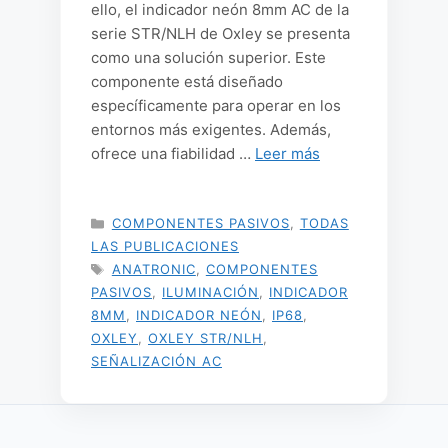
ello, el indicador neón 8mm AC de la
serie STR/NLH de Oxley se presenta
como una solución superior. Este
componente está diseñado
específicamente para operar en los
entornos más exigentes. Además,
ofrece una fiabilidad …
Leer más
CATEGORÍAS
COMPONENTES PASIVOS
,
TODAS
LAS PUBLICACIONES
ETIQUETAS
ANATRONIC
,
COMPONENTES
PASIVOS
,
ILUMINACIÓN
,
INDICADOR
8MM
,
INDICADOR NEÓN
,
IP68
,
OXLEY
,
OXLEY STR/NLH
,
SEÑALIZACIÓN AC