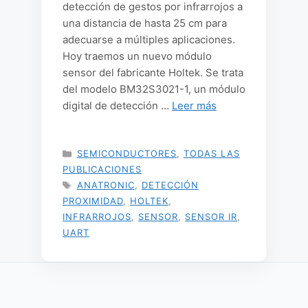
detección de gestos por infrarrojos a
una distancia de hasta 25 cm para
adecuarse a múltiples aplicaciones.
Hoy traemos un nuevo módulo
sensor del fabricante Holtek. Se trata
del modelo BM32S3021-1, un módulo
digital de detección …
Leer más
CATEGORÍAS
SEMICONDUCTORES
,
TODAS LAS
PUBLICACIONES
ETIQUETAS
ANATRONIC
,
DETECCIÓN
PROXIMIDAD
,
HOLTEK
,
INFRARROJOS
,
SENSOR
,
SENSOR IR
,
UART