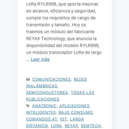
LoRa RYLR998, que aporta mejoras
en alcance, eficiencia y seguridad,
cumple los requisitos de rango de
transmisión y tamaño. Hoy os
traemos un módulo del fabricante
REYAX Technology, que anuncia la
disponibilidad del modelo RYLR998,
un módulo transceptor LoRa de largo
…
Leer más
CATEGORÍAS
COMUNICACIONES
,
REDES
INALÁMBRICAS
,
SEMICONDUCTORES
,
TODAS LAS
PUBLICACIONES
ETIQUETAS
ANATRONIC
,
APLICACIONES
INTELIGENTES
,
BAJO CONSUMO
,
COMANDOS AT
,
IOT
,
LARGA
DISTANCIA
,
LORA
,
REYAX
,
SEMTECH
,