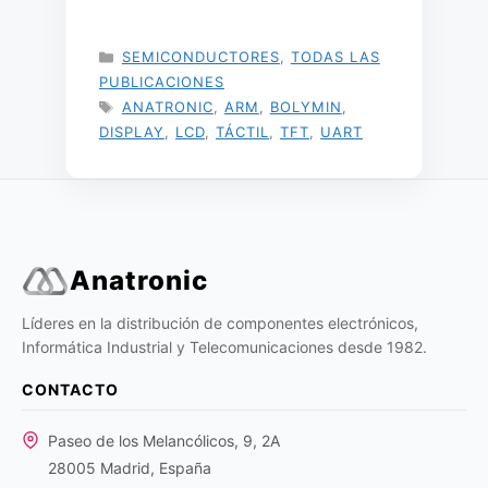
CATEGORÍAS
SEMICONDUCTORES
,
TODAS LAS
PUBLICACIONES
ETIQUETAS
ANATRONIC
,
ARM
,
BOLYMIN
,
DISPLAY
,
LCD
,
TÁCTIL
,
TFT
,
UART
Anatronic
Líderes en la distribución de componentes electrónicos,
Informática Industrial y Telecomunicaciones desde 1982.
CONTACTO
Paseo de los Melancólicos, 9, 2A
28005 Madrid, España