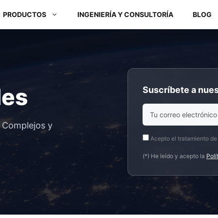
PRODUCTOS
INGENIERÍA Y CONSULTORÍA
BLOG
Módulos ARM y Placas x86
des
Suscríbete a nues
Box PC y Panel PC
s Complejos y
Acepto el tratamiento de
(*) He leído y acepto la
Polí