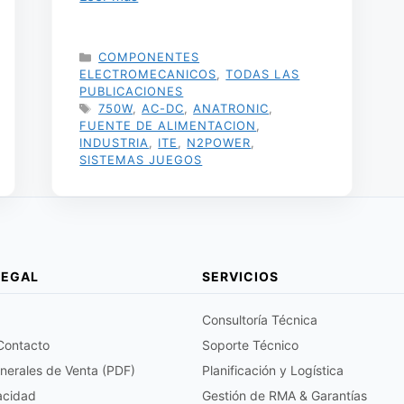
CATEGORÍAS
COMPONENTES
ELECTROMECANICOS
,
TODAS LAS
PUBLICACIONES
ETIQUETAS
750W
,
AC-DC
,
ANATRONIC
,
FUENTE DE ALIMENTACION
,
INDUSTRIA
,
ITE
,
N2POWER
,
SISTEMAS JUEGOS
LEGAL
SERVICIOS
Consultoría Técnica
 Contacto
Soporte Técnico
nerales de Venta (PDF)
Planificación y Logística
vacidad
Gestión de RMA & Garantías