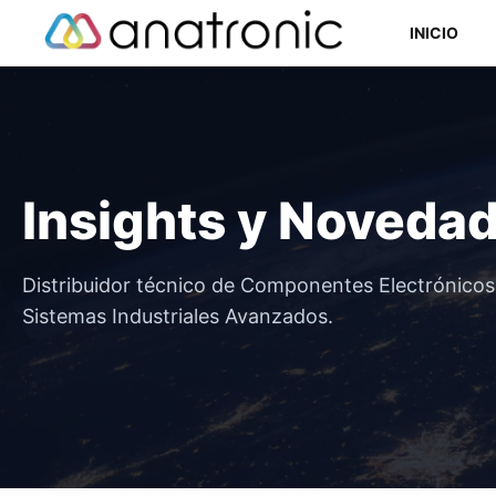
Saltar
INICIO
al
contenido
Componentes Semiconductores
Insights y Noveda
Componentes Electromecánicos
Componentes Pasivos
Distribuidor técnico de Componentes Electrónico
Sistemas Industriales Avanzados.