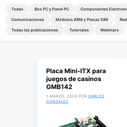
Todas
Box PC y Panel PC
Componentes Electrom
Comunicaciones
Módulos ARM y Placas X86
Red
Todas las publicaciones
Tutoriales
Webinars
Placa Mini-ITX para
juegos de casinos
GMB142
1 MARZO, 2024
POR
CARLOS
GONZALEZ