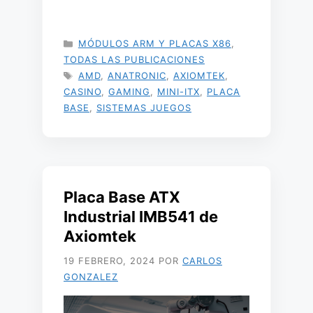
CATEGORÍAS
MÓDULOS ARM Y PLACAS X86
,
TODAS LAS PUBLICACIONES
ETIQUETAS
AMD
,
ANATRONIC
,
AXIOMTEK
,
CASINO
,
GAMING
,
MINI-ITX
,
PLACA
BASE
,
SISTEMAS JUEGOS
Placa Base ATX
Industrial IMB541 de
Axiomtek
19 FEBRERO, 2024
POR
CARLOS
GONZALEZ