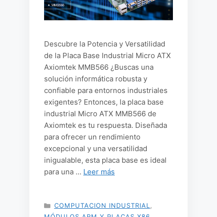
Descubre la Potencia y Versatilidad
de la Placa Base Industrial Micro ATX
Axiomtek MMB566 ¿Buscas una
solución informática robusta y
confiable para entornos industriales
exigentes? Entonces, la placa base
industrial Micro ATX MMB566 de
Axiomtek es tu respuesta. Diseñada
para ofrecer un rendimiento
excepcional y una versatilidad
inigualable, esta placa base es ideal
para una …
Leer más
CATEGORÍAS
COMPUTACION INDUSTRIAL
,
MÓDULOS ARM Y PLACAS X86
,