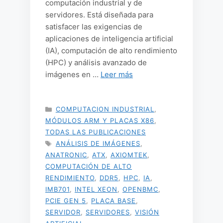
computación industrial y de
servidores. Está diseñada para
satisfacer las exigencias de
aplicaciones de inteligencia artificial
(IA), computación de alto rendimiento
(HPC) y análisis avanzado de
imágenes en …
Leer más
CATEGORÍAS
COMPUTACION INDUSTRIAL
,
MÓDULOS ARM Y PLACAS X86
,
TODAS LAS PUBLICACIONES
ETIQUETAS
ANÁLISIS DE IMÁGENES
,
ANATRONIC
,
ATX
,
AXIOMTEK
,
COMPUTACIÓN DE ALTO
RENDIMIENTO
,
DDR5
,
HPC
,
IA
,
IMB701
,
INTEL XEON
,
OPENBMC
,
PCIE GEN 5
,
PLACA BASE
,
SERVIDOR
,
SERVIDORES
,
VISIÓN