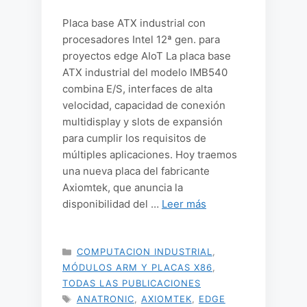
Placa base ATX industrial con
procesadores Intel 12ª gen. para
proyectos edge AIoT La placa base
ATX industrial del modelo IMB540
combina E/S, interfaces de alta
velocidad, capacidad de conexión
multidisplay y slots de expansión
para cumplir los requisitos de
múltiples aplicaciones. Hoy traemos
una nueva placa del fabricante
Axiomtek, que anuncia la
disponibilidad del …
Leer más
CATEGORÍAS
COMPUTACION INDUSTRIAL
,
MÓDULOS ARM Y PLACAS X86
,
TODAS LAS PUBLICACIONES
ETIQUETAS
ANATRONIC
,
AXIOMTEK
,
EDGE