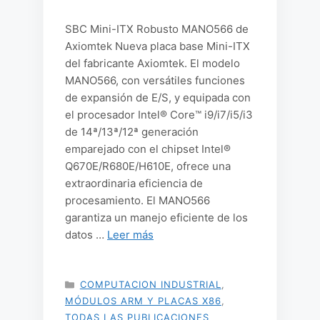
SBC Mini-ITX Robusto MANO566 de
Axiomtek Nueva placa base Mini-ITX
del fabricante Axiomtek. El modelo
MANO566, con versátiles funciones
de expansión de E/S, y equipada con
el procesador Intel® Core™ i9/i7/i5/i3
de 14ª/13ª/12ª generación
emparejado con el chipset Intel®
Q670E/R680E/H610E, ofrece una
extraordinaria eficiencia de
procesamiento. El MANO566
garantiza un manejo eficiente de los
datos …
Leer más
CATEGORÍAS
COMPUTACION INDUSTRIAL
,
MÓDULOS ARM Y PLACAS X86
,
TODAS LAS PUBLICACIONES