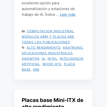
excelente opción para
automatización y estaciones de
trabajo de IA. Índice …
Leer más
CATEGORÍAS
COMPUTACION INDUSTRIAL
,
MÓDULOS ARM Y PLACAS X86
,
TODAS LAS PUBLICACIONES
ETIQUETAS
ALTO RENDIMIENTO
,
ANATRONIC
,
APLICACIONES INDUSTRIALES
,
AXIOMTEK
,
IA
,
INTEL
,
INTELIGENCIA
ARTIFICIAL
,
MICRO ATX
,
PLACA
BASE
,
X86
Placas base Mini-ITX de
alto rendimiento