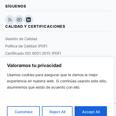
SÍGUENOS
CALIDAD Y CERTIFICACIONES
Gestión de Calidad
Política de Calidad (PDF)
Certificado ISO 9001:2015 (PDF)
Certificado EN 9120:2018 (PDF)
Valoramos tu privacidad
Certificado DOCUPLUS S&I (PDF)
Usamos cookies para asegurar que te damos la mejor
experiencia en nuestra web. Si continúas usando este sitio,
Purchase order quality clauses for aviation and
aerospace products suppliers (PDF)
asumiremos que estás de acuerdo con ello.
© 2026 Anatronic S.A. Todos los derechos reservados.
Customise
Reject All
Accept All