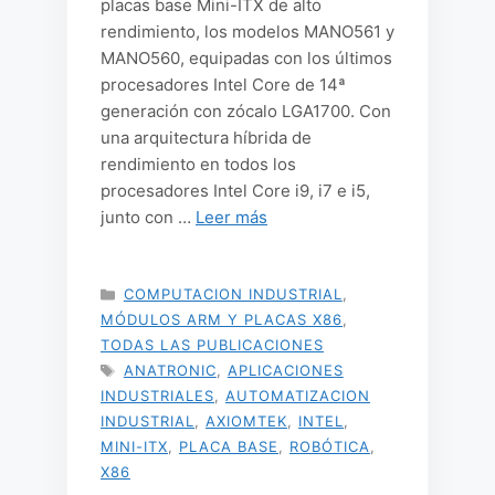
placas base Mini-ITX de alto
rendimiento, los modelos MANO561 y
MANO560, equipadas con los últimos
procesadores Intel Core de 14ª
generación con zócalo LGA1700. Con
una arquitectura híbrida de
rendimiento en todos los
procesadores Intel Core i9, i7 e i5,
junto con …
Leer más
CATEGORÍAS
COMPUTACION INDUSTRIAL
,
MÓDULOS ARM Y PLACAS X86
,
TODAS LAS PUBLICACIONES
ETIQUETAS
ANATRONIC
,
APLICACIONES
INDUSTRIALES
,
AUTOMATIZACION
INDUSTRIAL
,
AXIOMTEK
,
INTEL
,
MINI-ITX
,
PLACA BASE
,
ROBÓTICA
,
X86