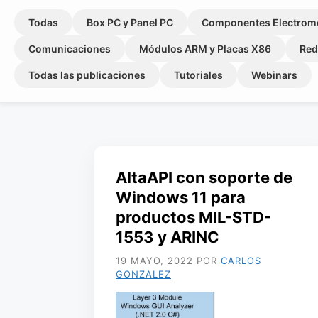
Todas
Box PC y Panel PC
Componentes Electrom
Comunicaciones
Módulos ARM y Placas X86
Red
Todas las publicaciones
Tutoriales
Webinars
AltaAPI con soporte de
Windows 11 para
productos MIL-STD-
1553 y ARINC
19 MAYO, 2022
POR
CARLOS
GONZALEZ