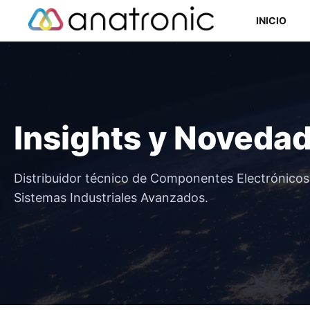
Saltar
INICIO
al
contenido
Componentes Semiconductores
Insights y Noveda
Componentes Electromecánicos
Componentes Pasivos
Distribuidor técnico de Componentes Electrónico
Sistemas Industriales Avanzados.