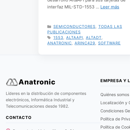
interfaz MIL-STD-1553 …
Leer más
CATEGORÍAS
SEMICONDUCTORES
,
TODAS LAS
PUBLICACIONES
ETIQUETAS
1553
,
ALTAAPI
,
ALTADT
,
ANATRONIC
,
ARINC429
,
SOFTWARE
Anatronic
EMPRESA Y 
Líderes en la distribución de componentes
Quiénes somos
electrónicos, Informática Industrial y
Localización y
Telecomunicaciones desde 1982.
Condiciones Ge
CONTACTO
Política de Pri
Política de Coo