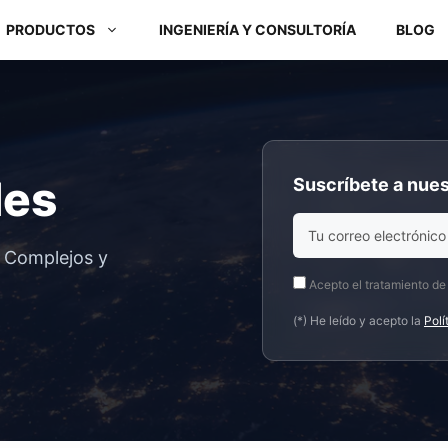
PRODUCTOS
INGENIERÍA Y CONSULTORÍA
BLOG
Módulos ARM y Placas x86
des
Suscríbete a nues
Box PC y Panel PC
s Complejos y
Acepto el tratamiento de
(*) He leído y acepto la
Polí