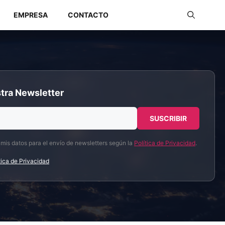
EMPRESA
CONTACTO
Redes Industriales
tra Newsletter
Redes Inalámbricas
 mis datos para el envío de newsletters según la
Política de Privacidad
.
tica de Privacidad