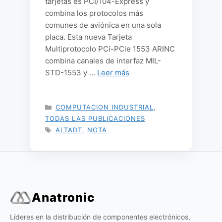
tarjetas es PCI/104-Express y
combina los protocolos más
comunes de aviónica en una sola
placa. Esta nueva Tarjeta
Multiprotocolo PCi-PCie 1553 ARINC
combina canales de interfaz MIL-
STD-1553 y …
Leer más
CATEGORÍAS
COMPUTACION INDUSTRIAL
,
TODAS LAS PUBLICACIONES
ETIQUETAS
ALTADT
,
NOTA
Anatronic
Líderes en la distribución de componentes electrónicos,