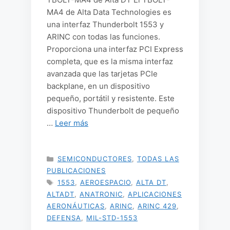
MA4 de Alta Data Technologies es
una interfaz Thunderbolt 1553 y
ARINC con todas las funciones.
Proporciona una interfaz PCI Express
completa, que es la misma interfaz
avanzada que las tarjetas PCIe
backplane, en un dispositivo
pequeño, portátil y resistente. Este
dispositivo Thunderbolt de pequeño
…
Leer más
CATEGORÍAS
SEMICONDUCTORES
,
TODAS LAS
PUBLICACIONES
ETIQUETAS
1553
,
AEROESPACIO
,
ALTA DT
,
ALTADT
,
ANATRONIC
,
APLICACIONES
AERONÁUTICAS
,
ARINC
,
ARINC 429
,
DEFENSA
,
MIL-STD-1553