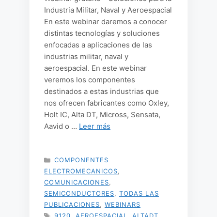
Industria Militar, Naval y Aeroespacial
En este webinar daremos a conocer
distintas tecnologías y soluciones
enfocadas a aplicaciones de las
industrias militar, naval y
aeroespacial. En este webinar
veremos los componentes
destinados a estas industrias que
nos ofrecen fabricantes como Oxley,
Holt IC, Alta DT, Micross, Sensata,
Aavid o …
Leer más
CATEGORÍAS
COMPONENTES
ELECTROMECANICOS
,
COMUNICACIONES
,
SEMICONDUCTORES
,
TODAS LAS
PUBLICACIONES
,
WEBINARS
ETIQUETAS
9120
,
AEROESPACIAL
,
ALTADT
,