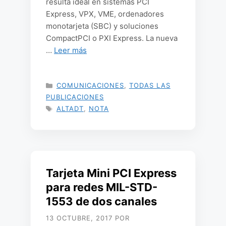
resulta ideal en sistemas PCI
Express, VPX, VME, ordenadores
monotarjeta (SBC) y soluciones
CompactPCI o PXI Express. La nueva
…
Leer más
CATEGORÍAS
COMUNICACIONES
,
TODAS LAS
PUBLICACIONES
ETIQUETAS
ALTADT
,
NOTA
Tarjeta Mini PCI Express
para redes MIL-STD-
1553 de dos canales
13 OCTUBRE, 2017
POR