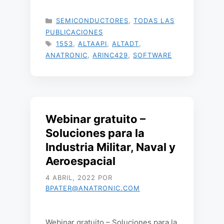
CATEGORÍAS
SEMICONDUCTORES
,
TODAS LAS
PUBLICACIONES
ETIQUETAS
1553
,
ALTAAPI
,
ALTADT
,
ANATRONIC
,
ARINC429
,
SOFTWARE
Webinar gratuito –
Soluciones para la
Industria Militar, Naval y
Aeroespacial
4 ABRIL, 2022
POR
BPATER@ANATRONIC.COM
Webinar gratuito – Soluciones para la