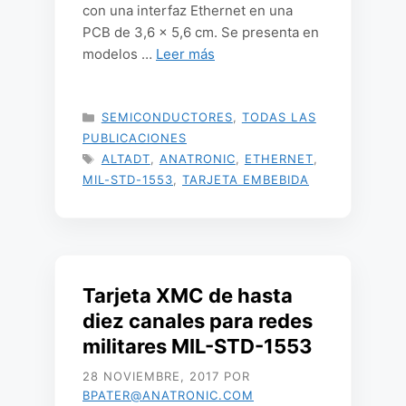
con una interfaz Ethernet en una
PCB de 3,6 × 5,6 cm. Se presenta en
modelos …
Leer más
CATEGORÍAS
SEMICONDUCTORES
,
TODAS LAS
PUBLICACIONES
ETIQUETAS
ALTADT
,
ANATRONIC
,
ETHERNET
,
MIL-STD-1553
,
TARJETA EMBEBIDA
Tarjeta XMC de hasta
diez canales para redes
militares MIL-STD-1553
28 NOVIEMBRE, 2017
POR
BPATER@ANATRONIC.COM