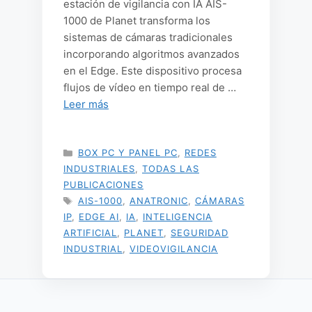
estación de vigilancia con IA AIS-
1000 de Planet transforma los
sistemas de cámaras tradicionales
incorporando algoritmos avanzados
en el Edge. Este dispositivo procesa
flujos de vídeo en tiempo real de …
Leer más
CATEGORÍAS
BOX PC Y PANEL PC
,
REDES
INDUSTRIALES
,
TODAS LAS
PUBLICACIONES
ETIQUETAS
AIS-1000
,
ANATRONIC
,
CÁMARAS
IP
,
EDGE AI
,
IA
,
INTELIGENCIA
ARTIFICIAL
,
PLANET
,
SEGURIDAD
INDUSTRIAL
,
VIDEOVIGILANCIA