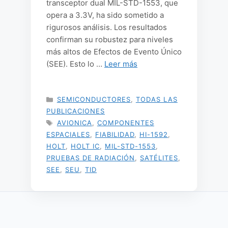
transceptor dual MIL-STD-1553, que
opera a 3.3V, ha sido sometido a
rigurosos análisis. Los resultados
confirman su robustez para niveles
más altos de Efectos de Evento Único
(SEE). Esto lo …
Leer más
CATEGORÍAS
SEMICONDUCTORES
,
TODAS LAS
PUBLICACIONES
ETIQUETAS
AVIONICA
,
COMPONENTES
ESPACIALES
,
FIABILIDAD
,
HI-1592
,
HOLT
,
HOLT IC
,
MIL-STD-1553
,
PRUEBAS DE RADIACIÓN
,
SATÉLITES
,
SEE
,
SEU
,
TID