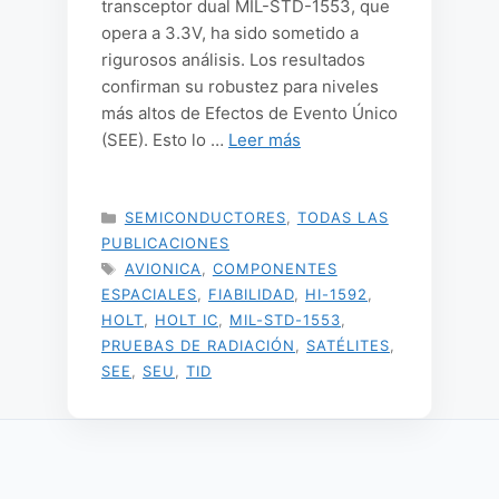
transceptor dual MIL-STD-1553, que
opera a 3.3V, ha sido sometido a
rigurosos análisis. Los resultados
confirman su robustez para niveles
más altos de Efectos de Evento Único
(SEE). Esto lo …
Leer más
CATEGORÍAS
SEMICONDUCTORES
,
TODAS LAS
PUBLICACIONES
ETIQUETAS
AVIONICA
,
COMPONENTES
ESPACIALES
,
FIABILIDAD
,
HI-1592
,
HOLT
,
HOLT IC
,
MIL-STD-1553
,
PRUEBAS DE RADIACIÓN
,
SATÉLITES
,
SEE
,
SEU
,
TID