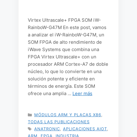
Virtex Ultrascale+ FPGA SOM iW-
RainboW-G47M En este post, vamos
a analizar el iW-RainboW-G47M, un
SOM FPGA de alto rendimiento de
iWave Systems que combina una
FPGA Virtex Ultrascale+ con un
procesador ARM Cortex-A7 de doble
núcleo, lo que lo convierte en una
solución potente y eficiente en
términos de energía. Este SOM
ofrece una amplia …
Leer más
CATEGORÍAS
MÓDULOS ARM Y PLACAS X86
,
TODAS LAS PUBLICACIONES
ETIQUETAS
ANATRONIC
,
APLICACIONES AIOT
,
ARM
,
FPGA
,
INDUSTRIA