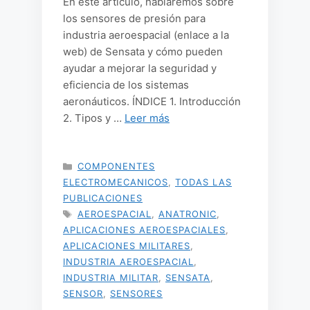
En este artículo, hablaremos sobre
los sensores de presión para
industria aeroespacial (enlace a la
web) de Sensata y cómo pueden
ayudar a mejorar la seguridad y
eficiencia de los sistemas
aeronáuticos. ÍNDICE 1. Introducción
2. Tipos y …
Leer más
CATEGORÍAS
COMPONENTES
ELECTROMECANICOS
,
TODAS LAS
PUBLICACIONES
ETIQUETAS
AEROESPACIAL
,
ANATRONIC
,
APLICACIONES AEROESPACIALES
,
APLICACIONES MILITARES
,
INDUSTRIA AEROESPACIAL
,
INDUSTRIA MILITAR
,
SENSATA
,
SENSOR
,
SENSORES