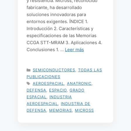
y resistencia. Micross, reconocido
fabricante, ha desarrollado
soluciones innovadoras para
entornos exigentes. ÍNDICE 1.
Introducción 2. Características y
especificaciones de las Memorias
CCGA STT-MRAM 3. Aplicaciones 4.
Conclusiones 1. …
Leer más
CATEGORÍAS
SEMICONDUCTORES
,
TODAS LAS
PUBLICACIONES
ETIQUETAS
AEROESPACIAL
,
ANATRONIC
,
DEFENSA
,
ESPACIO
,
GRADO
ESPACIAL
,
INDUSTRIA
AEROESPACIAL
,
INDUSTRIA DE
DEFENSA
,
MEMORIAS
,
MICROSS