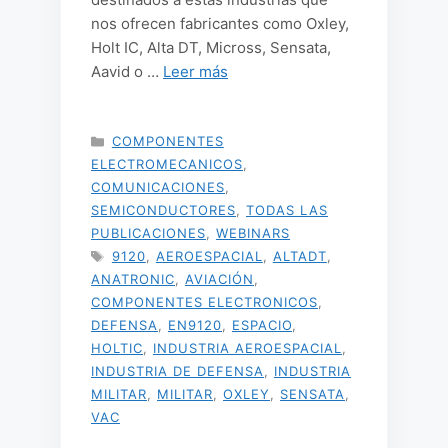
nos ofrecen fabricantes como Oxley,
Holt IC, Alta DT, Micross, Sensata,
Aavid o …
Leer más
CATEGORÍAS
COMPONENTES
ELECTROMECANICOS
,
COMUNICACIONES
,
SEMICONDUCTORES
,
TODAS LAS
PUBLICACIONES
,
WEBINARS
ETIQUETAS
9120
,
AEROESPACIAL
,
ALTADT
,
ANATRONIC
,
AVIACIÓN
,
COMPONENTES ELECTRONICOS
,
DEFENSA
,
EN9120
,
ESPACIO
,
HOLTIC
,
INDUSTRIA AEROESPACIAL
,
INDUSTRIA DE DEFENSA
,
INDUSTRIA
MILITAR
,
MILITAR
,
OXLEY
,
SENSATA
,
VAC