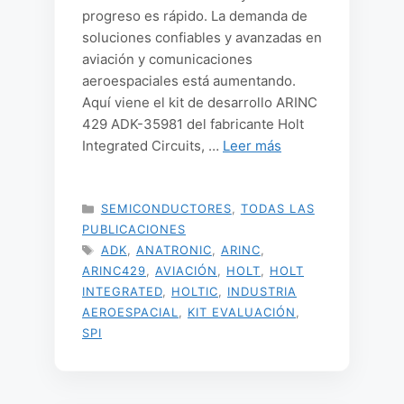
progreso es rápido. La demanda de
soluciones confiables y avanzadas en
aviación y comunicaciones
aeroespaciales está aumentando.
Aquí viene el kit de desarrollo ARINC
429 ADK-35981 del fabricante Holt
Integrated Circuits, …
Leer más
CATEGORÍAS
SEMICONDUCTORES
,
TODAS LAS
PUBLICACIONES
ETIQUETAS
ADK
,
ANATRONIC
,
ARINC
,
ARINC429
,
AVIACIÓN
,
HOLT
,
HOLT
INTEGRATED
,
HOLTIC
,
INDUSTRIA
AEROESPACIAL
,
KIT EVALUACIÓN
,
SPI