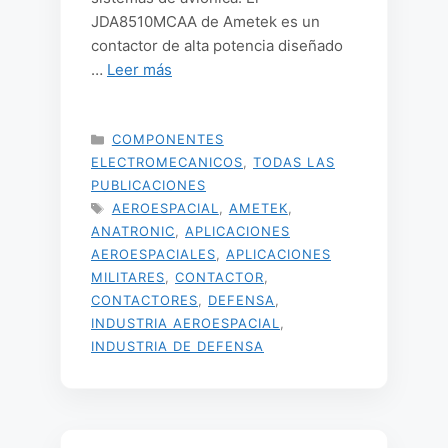
JDA8510MCAA de Ametek es un
contactor de alta potencia diseñado
…
Leer más
CATEGORÍAS
COMPONENTES
ELECTROMECANICOS
,
TODAS LAS
PUBLICACIONES
ETIQUETAS
AEROESPACIAL
,
AMETEK
,
ANATRONIC
,
APLICACIONES
AEROESPACIALES
,
APLICACIONES
MILITARES
,
CONTACTOR
,
CONTACTORES
,
DEFENSA
,
INDUSTRIA AEROESPACIAL
,
INDUSTRIA DE DEFENSA