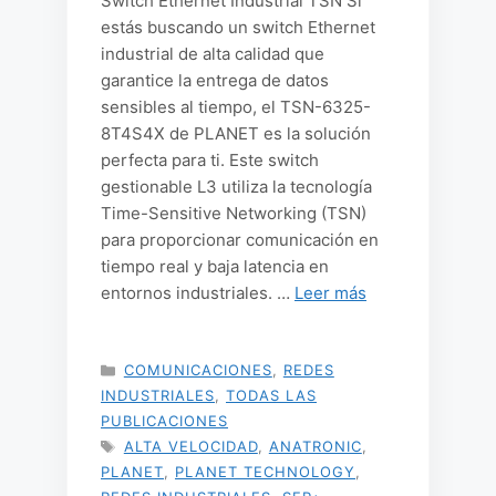
Switch Ethernet Industrial TSN Si
estás buscando un switch Ethernet
industrial de alta calidad que
garantice la entrega de datos
sensibles al tiempo, el TSN-6325-
8T4S4X de PLANET es la solución
perfecta para ti. Este switch
gestionable L3 utiliza la tecnología
Time-Sensitive Networking (TSN)
para proporcionar comunicación en
tiempo real y baja latencia en
entornos industriales. …
Leer más
CATEGORÍAS
COMUNICACIONES
,
REDES
INDUSTRIALES
,
TODAS LAS
PUBLICACIONES
ETIQUETAS
ALTA VELOCIDAD
,
ANATRONIC
,
PLANET
,
PLANET TECHNOLOGY
,