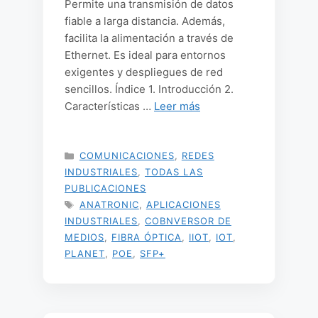
Permite una transmisión de datos
fiable a larga distancia. Además,
facilita la alimentación a través de
Ethernet. Es ideal para entornos
exigentes y despliegues de red
sencillos. Índice 1. Introducción 2.
Características …
Leer más
CATEGORÍAS
COMUNICACIONES
,
REDES
INDUSTRIALES
,
TODAS LAS
PUBLICACIONES
ETIQUETAS
ANATRONIC
,
APLICACIONES
INDUSTRIALES
,
COBNVERSOR DE
MEDIOS
,
FIBRA ÓPTICA
,
IIOT
,
IOT
,
PLANET
,
POE
,
SFP+