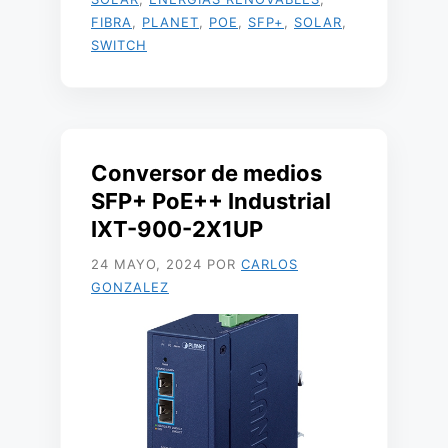
FIBRA
,
PLANET
,
POE
,
SFP+
,
SOLAR
,
SWITCH
Conversor de medios
SFP+ PoE++ Industrial
IXT-900-2X1UP
24 MAYO, 2024
POR
CARLOS
GONZALEZ