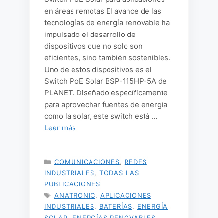
en áreas remotas El avance de las
tecnologías de energía renovable ha
impulsado el desarrollo de
dispositivos que no solo son
eficientes, sino también sostenibles.
Uno de estos dispositivos es el
Switch PoE Solar BSP-115HP-5A de
PLANET. Diseñado específicamente
para aprovechar fuentes de energía
como la solar, este switch está …
Leer más
CATEGORÍAS
COMUNICACIONES
,
REDES
INDUSTRIALES
,
TODAS LAS
PUBLICACIONES
ETIQUETAS
ANATRONIC
,
APLICACIONES
INDUSTRIALES
,
BATERÍAS
,
ENERGÍA
SOLAR
,
ENERGÍAS RENOVABLES
,