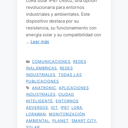
LoRa Solar IP67 LN502, una opción
revolucionaria para entornos
industriales y ambientales. Este
dispositivo destaca por su
resistencia, su funcionamiento con
energía solar y su compatibilidad con
…
Leer más
CATEGORÍAS
COMUNICACIONES
,
REDES
INALÁMBRICAS
,
REDES
INDUSTRIALES
,
TODAS LAS
PUBLICACIONES
ETIQUETAS
ANATRONIC
,
APLICACIONES
INDUSTRIALES
,
CIUDAD
INTELIGENTE
,
ENTORNOS
ADVERSOS
,
IOT
,
IP67
,
LORA
,
LORAWAN
,
MONITORIZACIÓN
AMBIENTAL
,
PLANET
,
SMART CITY
,
SOLAR