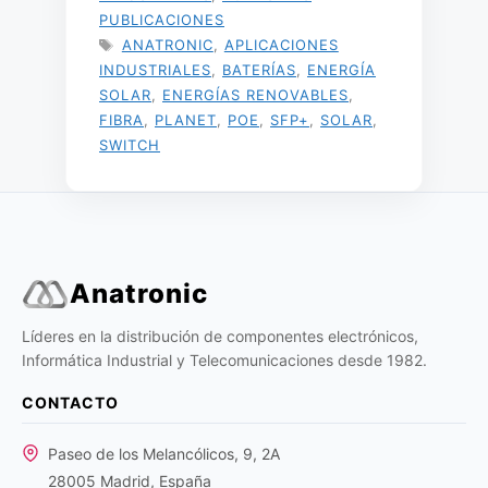
PUBLICACIONES
ETIQUETAS
ANATRONIC
,
APLICACIONES
INDUSTRIALES
,
BATERÍAS
,
ENERGÍA
SOLAR
,
ENERGÍAS RENOVABLES
,
FIBRA
,
PLANET
,
POE
,
SFP+
,
SOLAR
,
SWITCH
Anatronic
Líderes en la distribución de componentes electrónicos,
Informática Industrial y Telecomunicaciones desde 1982.
CONTACTO
Paseo de los Melancólicos, 9, 2A
28005 Madrid, España